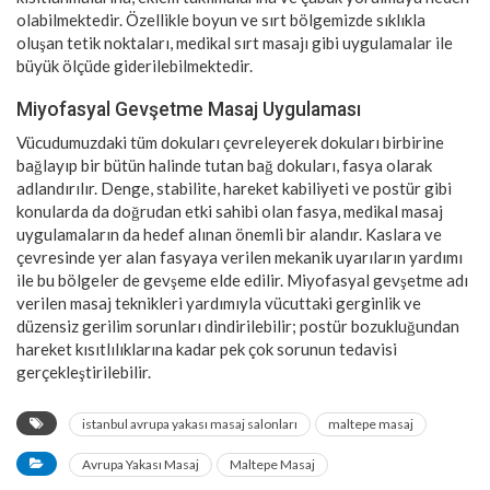
olabilmektedir. Özellikle boyun ve sırt bölgemizde sıklıkla
oluşan tetik noktaları, medikal sırt masajı gibi uygulamalar ile
büyük ölçüde giderilebilmektedir.
Miyofasyal Gevşetme Masaj Uygulaması
Vücudumuzdaki tüm dokuları çevreleyerek dokuları birbirine
bağlayıp bir bütün halinde tutan bağ dokuları, fasya olarak
adlandırılır. Denge, stabilite, hareket kabiliyeti ve postür gibi
konularda da doğrudan etki sahibi olan fasya, medikal masaj
uygulamaların da hedef alınan önemli bir alandır. Kaslara ve
çevresinde yer alan fasyaya verilen mekanik uyarıların yardımı
ile bu bölgeler de gevşeme elde edilir. Miyofasyal gevşetme adı
verilen masaj teknikleri yardımıyla vücuttaki gerginlik ve
düzensiz gerilim sorunları dindirilebilir; postür bozukluğundan
hareket kısıtlılıklarına kadar pek çok sorunun tedavisi
gerçekleştirilebilir.
istanbul avrupa yakası masaj salonları
maltepe masaj
Avrupa Yakası Masaj
Maltepe Masaj