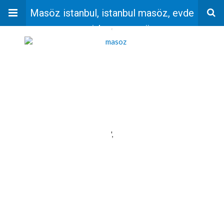
Masöz istanbul, istanbul masöz, evde
masaj, bayan masöz
'
',