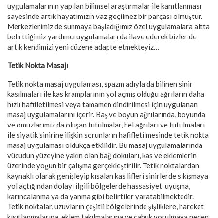
uygulamalarının yapılan bilimsel araştırmalar ile kanıtlanması
sayesinde artık hayatımızın vaz geçilmez bir parçası olmuştur.
Merkezlerimiz de sunmaya başladığımız özel uygulamalara altta
belirttiğimiz yardımcı uygulamaları da ilave ederek bizler de
artık kendimizi yeni düzene adapte etmekteyiz…
Tetik Nokta Masajı
Tetik nokta masaj uygulaması, spazm adıyla da bilinen sinir
kasılmaları ile kas kramplarının yol açmış olduğu ağrıların daha
hızlı hafifletilmesi veya tamamen dindirilmesi için uygulanan
masaj uygulamalarını içerir. Baş ve boyun ağrılarında, boyunda
ve omuzlarımız da oluşan tutulmalar, bel ağrıları ve tutulmaları
ile siyatik sinirine ilişkin sorunların hafifletilmesinde tetik nokta
masaj uygulaması oldukça etkilidir. Bu masaj uygulamalarında
vücudun yüzeyine yakın olan bağ dokuları, kas ve eklemlerin
üzerinde yoğun bir çalışma gerçekleştirilir. Tetik noktalardan
kaynaklı olarak genişleyip kısalan kas lifleri sinirlerde sıkışmaya
yol açtığından dolayı ilgili bölgelerde hassasiyet, uyuşma,
karıncalanma ya da yanma gibi belirtiler yaratabilmektedir.
Tetik noktalar, uzuvların çeşitli bölgelerinde şişliklere, hareket
kısıtlanmalarına, eklem takılmalarına ve çabuk yorulmaya neden