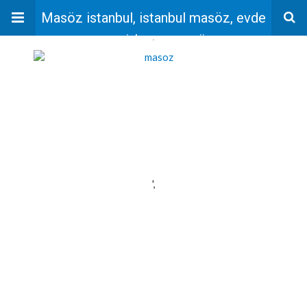
Masöz istanbul, istanbul masöz, evde
masaj, bayan masöz
'
',