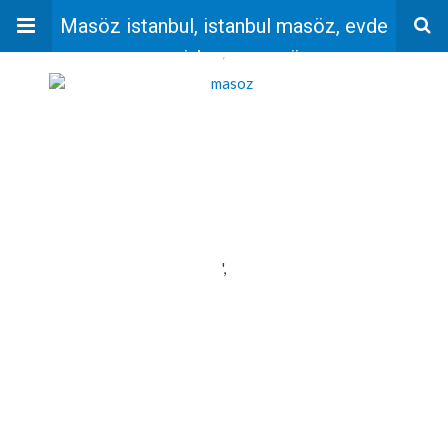
Masöz istanbul, istanbul masöz, evde
masaj, bayan masöz
'
',