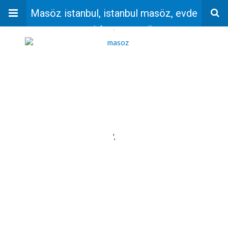
Masöz istanbul, istanbul masöz, evde
masaj, bayan masöz
'
',