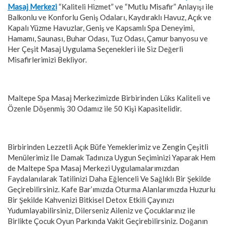
Masaj Merkezi
“Kaliteli Hizmet” ve “Mutlu Misafir” Anlayışı ile
Balkonlu ve Konforlu Geniş Odaları, Kaydıraklı Havuz, Açık ve
Kapalı Yüzme Havuzlar, Geniş ve Kapsamlı Spa Deneyimi,
Hamamı, Saunası, Buhar Odası, Tuz Odası, Çamur banyosu ve
Her Çeşit Masaj Uygulama Seçenekleri ile Siz Değerli
Misafirlerimizi Bekliyor.
Maltepe Spa Masaj Merkezimizde Birbirinden Lüks Kaliteli ve
Özenle Döşenmiş 30 Odamız ile 50 Kişi Kapasitelidir.
Birbirinden Lezzetli Açık Büfe Yemeklerimiz ve Zengin Çeşitli
Menülerimiz İle Damak Tadınıza Uygun Seçiminizi Yaparak Hem
de Maltepe Spa Masaj Merkezi Uygulamalarımızdan
Faydalanılarak Tatilinizi Daha Eğlenceli Ve Sağlıklı Bir Şekilde
Geçirebilirsiniz. Kafe Bar’ımızda Oturma Alanlarımızda Huzurlu
Bir Şekilde Kahvenizi Bitkisel Detox Etkili Çayınızı
Yudumlayabilirsiniz, Dilerseniz Aileniz ve Çocuklarınız ile
Birlikte Çocuk Oyun Parkında Vakit Geçirebilirsiniz. Doğanın