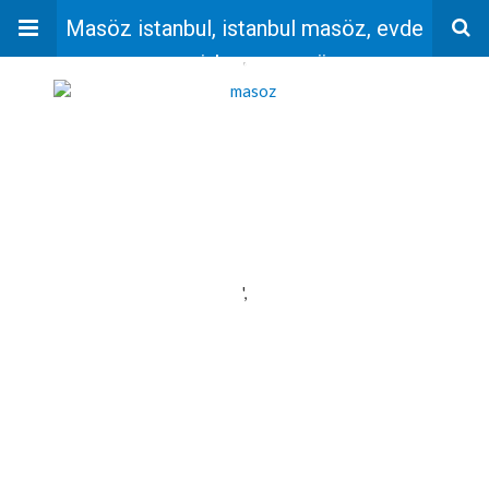
Masöz istanbul, istanbul masöz, evde
masaj, bayan masöz
'
',