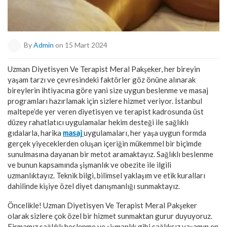
By
Admin
on 15 Mart 2024
Uzman Diyetisyen Ve Terapist Meral Pakşeker, her bireyin
yaşam tarzı ve çevresindeki faktörler göz önüne alınarak
bireylerin ihtiyacına göre yani size uygun beslenme ve masaj
programları hazırlamak için sizlere hizmet veriyor. İstanbul
maltepe’de yer veren diyetisyen ve terapist kadrosunda üst
düzey rahatlatıcı uygulamalar hekim desteği ile sağlıklı
gıdalarla, harika
masaj
uygulamaları, her yaşa uygun formda
gerçek yiyeceklerden oluşan içeriğin mükemmel bir biçimde
sunulmasına dayanan bir metot aramaktayız. Sağlıklı beslenme
ve bunun kapsamında şişmanlık ve obezite ile ilgili
uzmanlıktayız. Teknik bilgi, bilimsel yaklaşım ve etik kuralları
dahilinde kişiye özel diyet danışmanlığı sunmaktayız.
Öncelikle! Uzman Diyetisyen Ve Terapist Meral Pakşeker
olarak sizlere çok özel bir hizmet sunmaktan gurur duyuyoruz.
Firmamız sağlıklı beslenme ve şişmanlık gibi sağlıksız yaşamın en