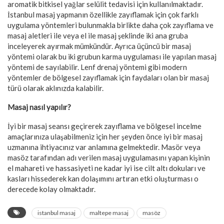
aromatik bitkisel yağlar selülit tedavisi için kullanılmaktadır.
İstanbul masaj yapmanın özellikle zayıflamak için çok farklı
uygulama yöntemleri bulunmakla birlikte daha çok zayıflama ve
masaj aletleri ile veya el ile masaj şeklinde iki ana gruba
inceleyerek ayırmak mümkündür. Ayrıca üçüncü bir masaj
yöntemi olarak bu iki grubun karma uygulaması ile yapılan masaj
yöntemi de sayılabilir. Lenf drenaj yöntemi gibi modern
yöntemler de bölgesel zayıflamak için faydaları olan bir masaj
türü olarak aklınızda kalabilir.
Masaj nasıl yapılır?
İyi bir masaj seansı geçirerek zayıflama ve bölgesel incelme
amaçlarınıza ulaşabilmeniz için her şeyden önce iyi bir masaj
uzmanına ihtiyacınız var anlamına gelmektedir. Masör veya
masöz tarafından adı verilen masaj uygulamasını yapan kişinin
el mahareti ve hassasiyeti ne kadar iyi ise cilt altı dokuları ve
kasları hissederek kan dolaşımını artıran etki oluşturması o
derecede kolay olmaktadır.
istanbul masaj
maltepe masaj
masöz