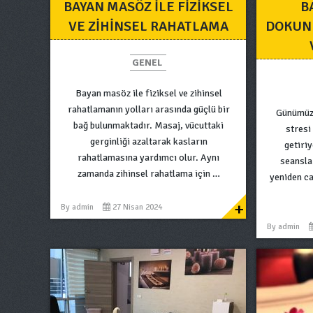
BAYAN MASÖZ İLE FIZIKSEL
B
VE ZIHINSEL RAHATLAMA
DOKUN
GENEL
Bayan masöz ile fiziksel ve zihinsel
rahatlamanın yolları arasında güçlü bir
Günümüzü
bağ bulunmaktadır. Masaj, vücuttaki
stresi
gerginliği azaltarak kasların
getiri
rahatlamasına yardımcı olur. Aynı
seansla
zamanda zihinsel rahatlama için …
yeniden c
+
By
admin
27 Nisan 2024
By
admin