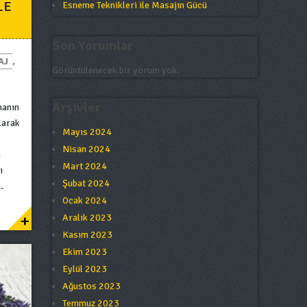
LE
Esneme Teknikleri ile Masajın Gücü
Son Yorumlar
AJ
,
Görüntülenecek bir yorum yok.
Arşivler
manın
olarak
Mayıs 2024
Nisan 2024
n
Mart 2024
ı
Şubat 2024
…
Ocak 2024
+
Aralık 2023
Kasım 2023
Ekim 2023
Eylül 2023
Ağustos 2023
Temmuz 2023