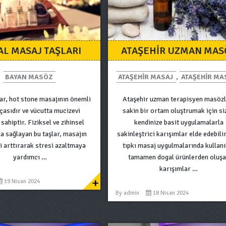
L MASAJ TAŞLARI
ATAŞEHIR UZMAN MAS
BAYAN MASÖZ
ATAŞEHIR MASAJ
,
ATAŞEHIR MA
ar, hot stone masajının önemli
Ataşehir uzman terapisyen masözl
rçasıdır ve vücutta mucizevi
sakin bir ortam oluştrumak için si
 sahiptir. Fiziksel ve zihinsel
kendinize basit uygulamalarla
a sağlayan bu taşlar, masajın
sakinleştrici karışımlar elde edebili
ni arttırarak stresi azaltmaya
tıpkı masaj uygulmalarında kullanı
yardımcı …
tamamen dogal ürünlerden oluş
karışımlar …
+
19 Nisan 2024
By
admin
18 Nisan 2024