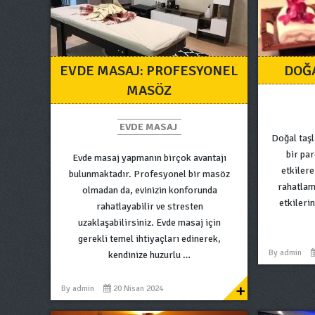
EVDE MASAJ: PROFESYONEL
DOĞA
MASÖZ
EVDE MASAJ
Doğal taşl
bir pa
Evde masaj yapmanın birçok avantajı
etkilere
bulunmaktadır. Profesyonel bir masöz
rahatlam
olmadan da, evinizin konforunda
etkileri
rahatlayabilir ve stresten
uzaklaşabilirsiniz. Evde masaj için
gerekli temel ihtiyaçları edinerek,
By
admin
kendinize huzurlu …
+
By
admin
20 Nisan 2024