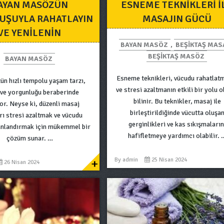
AYAN MASÖZÜN
ESNEME TEKNIKLERI I
UŞUYLA RAHATLAYIN
MASAJIN GÜCÜ
VE YENILENIN
BAYAN MASÖZ
,
BEŞIKTAŞ MAS
BEŞIKTAŞ MASÖZ
BAYAN MASÖZ
Esneme teknikleri, vücudu rahatlat
n hızlı tempolu yaşam tarzı,
ve stresi azaltmanın etkili bir yolu 
 ve yorgunluğu beraberinde
bilinir. Bu teknikler, masaj ile
yor. Neyse ki, düzenli masaj
birleştirildiğinde vücutta oluşa
rı stresi azaltmak ve vücudu
gerginlikleri ve kas sıkışmaların
anlandırmak için mükemmel bir
hafifletmeye yardımcı olabilir. 
çözüm sunar. …
+
By
admin
25 Nisan 2024
26 Nisan 2024