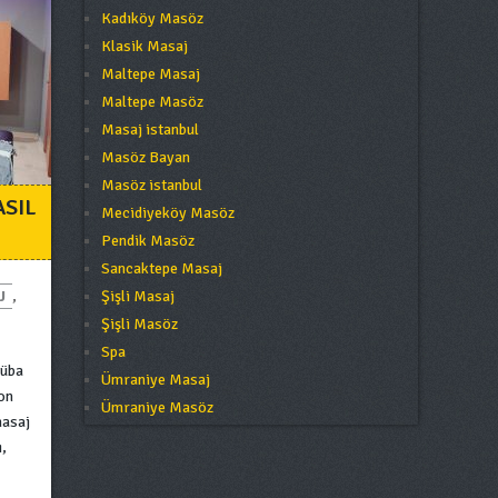
Kadıköy Masöz
Klasik Masaj
Maltepe Masaj
Maltepe Masöz
Masaj istanbul
Masöz Bayan
Masöz istanbul
ASIL
Mecidiyeköy Masöz
Pendik Masöz
Sancaktepe Masaj
Şişli Masaj
J
,
Şişli Masöz
Spa
Küba
Ümraniye Masaj
Son
Ümraniye Masöz
masaj
ı,