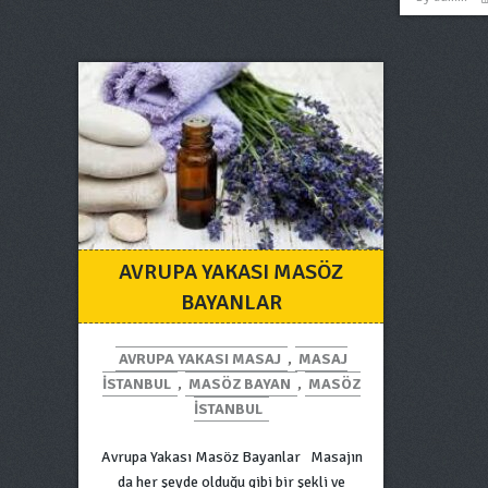
AVRUPA YAKASI MASÖZ
BAYANLAR
AVRUPA YAKASI MASAJ
,
MASAJ
ISTANBUL
,
MASÖZ BAYAN
,
MASÖZ
ISTANBUL
Avrupa Yakası Masöz Bayanlar Masajın
da her şeyde olduğu gibi bir şekli ve