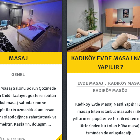
MASAJ
KADIKÖY EVDE MASAJ N
YAPILIR ?
GENEL
EVDE MASAJ
,
KADIKÖY MASA
 Masaj Salonu Sorun Çözmede
KADIKÖY MASÖZ
ı Ciddi faaliyet gösteren bütün
nbul masaj salonlarının ve
Kadıköy Evde Masaj Nasıl Yapılır 
pistlerin uzmanlık alanı insan
masajı bilen istanbul masözleri 
i olabildiğince rahatlatmak ve
yılların en popüler ve tercih edilen 
rmektir. Kasların, dolaşım …
türlerinden biri olan Küba masaj
isminden de anlaşılacağı …
16 Nisan 2024