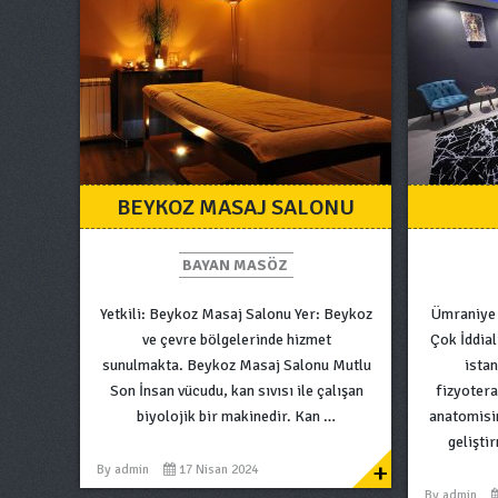
BEYKOZ MASAJ SALONU
BAYAN MASÖZ
Yetkili: Beykoz Masaj Salonu Yer: Beykoz
Ümraniye
ve çevre bölgelerinde hizmet
Çok İddial
sunulmakta. Beykoz Masaj Salonu Mutlu
ista
Son İnsan vücudu, kan sıvısı ile çalışan
fizyotera
biyolojik bir makinedir. Kan …
anatomisin
gelişti
+
By
admin
17 Nisan 2024
By
admin