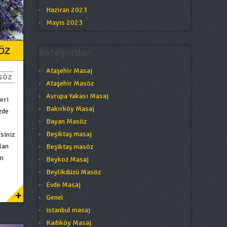
Haziran 2023
Mayıs 2023
ÖZ
Kategoriler
Ataşehir Masaj
SÖZ
Ataşehir Masöz
Avrupa Yakası Masaj
eri
Bakırköy Masaj
zde
Bayan Masöz
Beşiktaş masaj
rsiniz
lan
Beşiktaş masöz
an
Beykoz Masaj
Beylikdüzü Masöz
Evde Masaj
+
Genel
istanbul masaj
Kadıköy Masaj