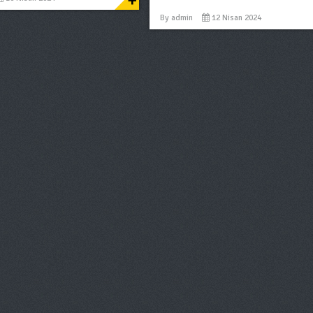
+
By
admin
12 Nisan 2024