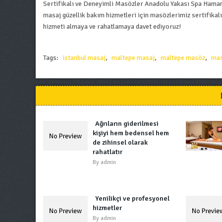
Sertifikalı ve Deneyimli Masözler Anadolu Yakası Spa Ham
masaj güzellik bakım hizmetleri için masözlerimiz sertifikal
hizmeti almaya ve rahatlamaya davet ediyoruz!
Tags:
istanbul masaj
,
maltepe masaj
,
maltepe masöz
,
mas
Ağrıların giderilmesi
kişiyi hem bedensel hem
de zihinsel olarak
rahatlatır
By
admin
Yenilikçi ve profesyonel
hizmetler
By
admin