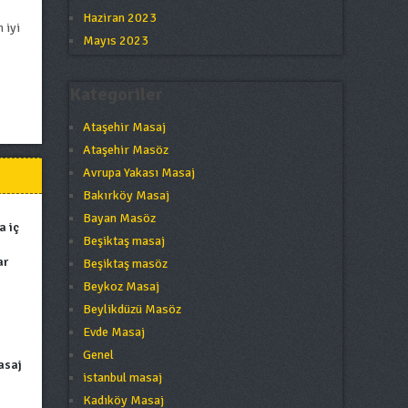
Haziran 2023
 iyi
Mayıs 2023
Kategoriler
Ataşehir Masaj
Ataşehir Masöz
Avrupa Yakası Masaj
Bakırköy Masaj
Bayan Masöz
a iç
Beşiktaş masaj
ar
Beşiktaş masöz
Beykoz Masaj
Beylikdüzü Masöz
Evde Masaj
Genel
asaj
istanbul masaj
Kadıköy Masaj