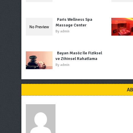
Paris Wellness Spa
Massage Center
By
admin
Bayan Masöz İle Fiziksel
ve Zihinsel Rahatlama
By
admin
AB