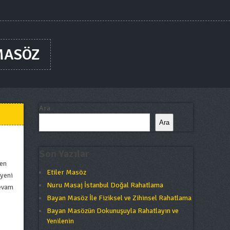
MASÖZ
Ara
Ara
Son Yazılar
den
Etiler Masöz
 yeni
Nuru Masaj İstanbul Doğal Rahatlama
devam
Bayan Masöz İle Fiziksel ve Zihinsel Rahatlama
Bayan Masözün Dokunuşuyla Rahatlayın ve
Yenilenin