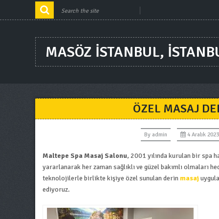
MASÖZ ISTANBUL, ISTANB
ÖZEL MASAJ DE
By
admin
4 Aralık 2023
Maltepe Spa Masaj Salonu
, 2001 yılında kurulan bir spa
yararlanarak her zaman sağlıklı ve güzel bakımlı olmaları he
teknolojilerle birlikte kişiye özel sunulan derin
masaj
uygula
ediyoruz.