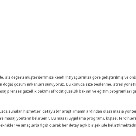
iz değerli müşterilerimize kendi ihtiyaçlarınıza göre geliştirilmiş ve onl
in doğal çözüm imkanları sunuyoruz. Bu konuda size beslenme, stres yöneti
saj prenses güzellik bakımı afrodit güzellik bakımı ve eğitim programları gi
zda sunulan hizmetler, detaylı bir araştırmanın ardından olası masja yönte
 göre masaj yöntemi belirlenir. Bu masaj uygulama programı, kişisel tercihler
eknikler ve amaçlarla ilgili olarak her detay açık bir şekilde belirtilmektedi