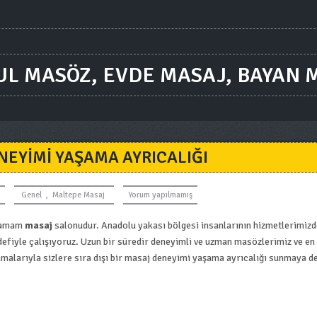
UL MASÖZ, EVDE MASAJ, BAYAN 
NEYIMI YAŞAMA AYRICALIĞI
Genel
,
Maltepe Masaj
Yorum yapılmamış
 hamam
masaj
salonudur. Anadolu yakası bölgesi insanlarının hizmetlerimiz
defiyle çalışıyoruz. Uzun bir süredir deneyimli ve uzman masözlerimiz ve en
malarıyla sizlere sıra dışı bir masaj deneyimi yaşama ayrıcalığı sunmaya 