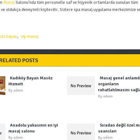
am
Masaj
Salonu’nda tüm personelle saf ve hijyenik ortamlarda sunulan tüm
ı ve oldukça deneyimli kişilerdir. Sizlere spa masaj uygulama merkezimize en
öz bayan
,
vip masaj
RELATED POSTS
Kadıköy Bayan Masöz
Masaj genel anlamd
Hizmeti
organların
rahatlatılmasını sağl
By
admin
By
admin
Anadolu yakasının en iyi
Sıradan değil özel m
masaj salonu
seansları
By
admin
By
admin