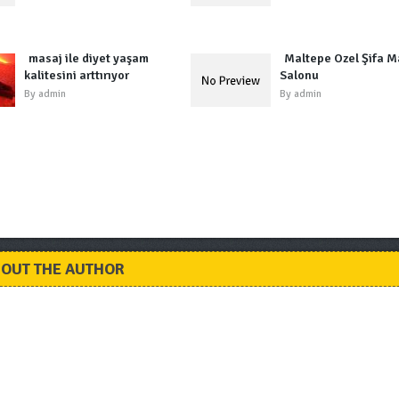
masaj ile diyet yaşam
Maltepe Özel Şifa M
kalitesini arttırıyor
Salonu
By
admin
By
admin
OUT THE AUTHOR