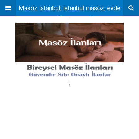
Masöz istanbul, istanbul masöz, evde
masaj, bayan masöz
'
',