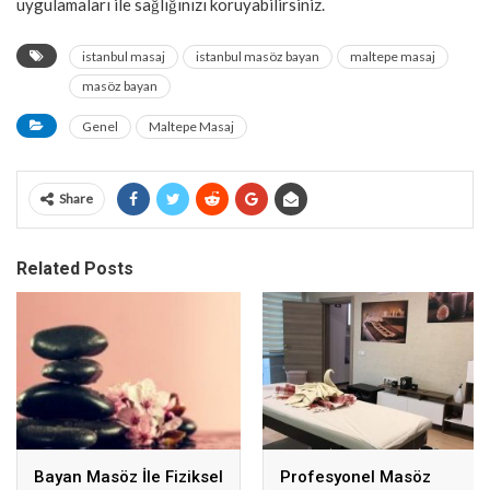
uygulamaları ile sağlığınızı koruyabilirsiniz.
istanbul masaj
istanbul masöz bayan
maltepe masaj
masöz bayan
Genel
Maltepe Masaj
Share
Related Posts
Bayan Masöz İle Fiziksel
Profesyonel Masöz