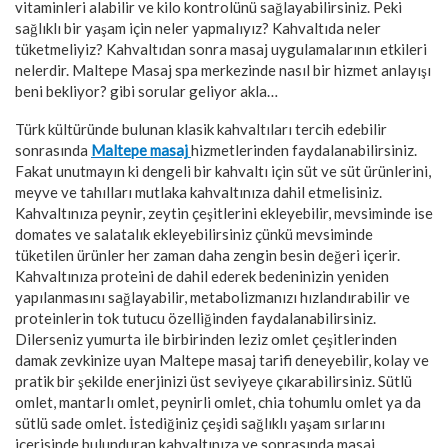
vitaminleri alabilir ve kilo kontrolünü sağlayabilirsiniz. Peki
sağlıklı bir yaşam için neler yapmalıyız? Kahvaltıda neler
tüketmeliyiz? Kahvaltıdan sonra masaj uygulamalarının etkileri
nelerdir. Maltepe Masaj spa merkezinde nasıl bir hizmet anlayışı
beni bekliyor? gibi sorular geliyor akla…
Türk kültüründe bulunan klasik kahvaltıları tercih edebilir
sonrasında
Maltepe masaj
hizmetlerinden faydalanabilirsiniz.
Fakat unutmayın ki dengeli bir kahvaltı için süt ve süt ürünlerini,
meyve ve tahılları mutlaka kahvaltınıza dahil etmelisiniz.
Kahvaltınıza peynir, zeytin çeşitlerini ekleyebilir, mevsiminde ise
domates ve salatalık ekleyebilirsiniz çünkü mevsiminde
tüketilen ürünler her zaman daha zengin besin değeri içerir.
Kahvaltınıza proteini de dahil ederek bedeninizin yeniden
yapılanmasını sağlayabilir, metabolizmanızı hızlandırabilir ve
proteinlerin tok tutucu özelliğinden faydalanabilirsiniz.
Dilerseniz yumurta ile birbirinden leziz omlet çeşitlerinden
damak zevkinize uyan Maltepe masaj tarifi deneyebilir, kolay ve
pratik bir şekilde enerjinizi üst seviyeye çıkarabilirsiniz. Sütlü
omlet, mantarlı omlet, peynirli omlet, chia tohumlu omlet ya da
sütlü sade omlet. İstediğiniz çeşidi sağlıklı yaşam sırlarını
içerisinde bulunduran kahvaltınıza ve sonrasında masaj