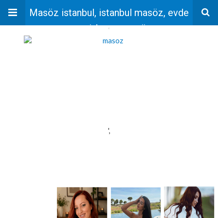
Masöz istanbul, istanbul masöz, evde
masaj, bayan masöz
'
',