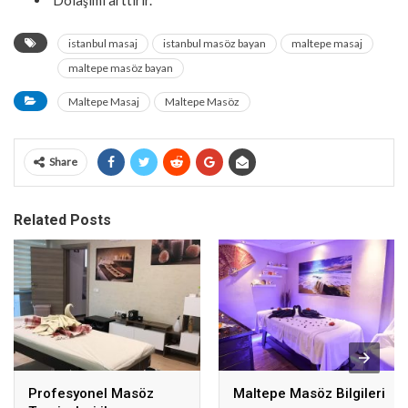
Dolaşımı arttırır.
istanbul masaj
istanbul masöz bayan
maltepe masaj
maltepe masöz bayan
Maltepe Masaj
Maltepe Masöz
Share
Related Posts
Profesyonel Masöz
Maltepe Masöz Bilgileri