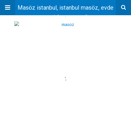
Masöz istanbul, istanbul masöz, evde
masaj, bayan masöz
'
',