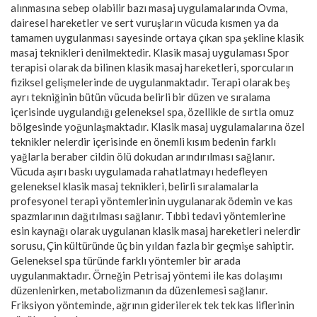
alınmasına sebep olabilir bazı masaj uygulamalarında Ovma,
dairesel hareketler ve sert vuruşların vücuda kısmen ya da
tamamen uygulanması sayesinde ortaya çıkan spa şekline klasik
masaj teknikleri denilmektedir. Klasik masaj uygulaması Spor
terapisi olarak da bilinen klasik masaj hareketleri, sporcuların
fiziksel gelişmelerinde de uygulanmaktadır. Terapi olarak beş
ayrı tekniğinin bütün vücuda belirli bir düzen ve sıralama
içerisinde uygulandığı geleneksel spa, özellikle de sırtla omuz
bölgesinde yoğunlaşmaktadır. Klasik masaj uygulamalarına özel
teknikler nelerdir içerisinde en önemli kısım bedenin farklı
yağlarla beraber cildin ölü dokudan arındırılması sağlanır.
Vücuda aşırı baskı uygulamada rahatlatmayı hedefleyen
geleneksel klasik masaj teknikleri, belirli sıralamalarla
profesyonel terapi yöntemlerinin uygulanarak ödemin ve kas
spazmlarının dağıtılması sağlanır. Tıbbi tedavi yöntemlerine
esin kaynağı olarak uygulanan klasik masaj hareketleri nelerdir
sorusu, Çin kültüründe üç bin yıldan fazla bir geçmişe sahiptir.
Geleneksel spa türünde farklı yöntemler bir arada
uygulanmaktadır. Örneğin Petrisaj yöntemi ile kas dolaşımı
düzenlenirken, metabolizmanın da düzenlemesi sağlanır.
Friksiyon yönteminde, ağrının giderilerek tek tek kas liflerinin