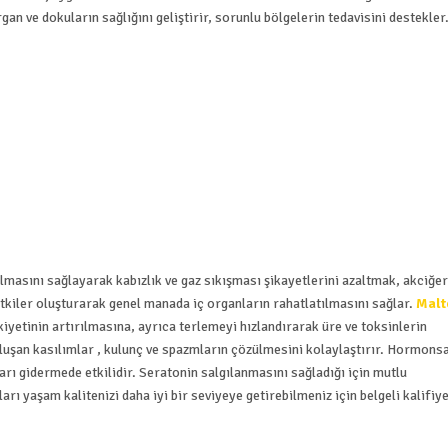
an ve dokuların sağlığını geliştirir, sorunlu bölgelerin tedavisini destekler
ılmasını sağlayarak kabızlık ve gaz sıkışması şikayetlerini azaltmak, akciğe
kiler oluşturarak genel manada iç organların rahatlatılmasını sağlar.
​​
Malt
yetinin artırılmasına, ayrıca terlemeyi hızlandırarak üre ve toksinlerin
luşan kasılımlar , kulunç ve spazmların çözülmesini kolaylaştırır.
Hormonsa
ıları gidermede etkilidir. Seratonin salgılanmasını sağladığı için mutlu
 yaşam kalitenizi daha iyi bir seviyeye getirebilmeniz için belgeli kalifiy