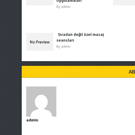
Uygulamaları
By
admin
Sıradan değil özel masaj
seansları
By
admin
AB
admin