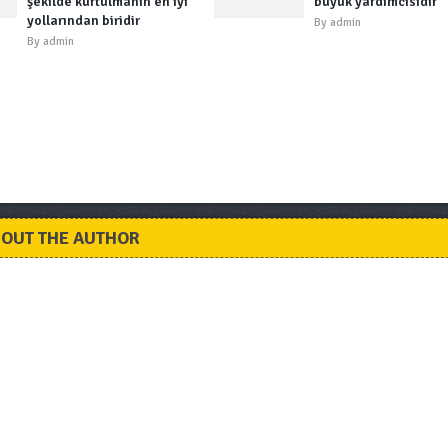
şekilde kurtulmanın en iyi
büyük yardımcısıdır
yollarından biridir
By
admin
By
admin
OUT THE AUTHOR