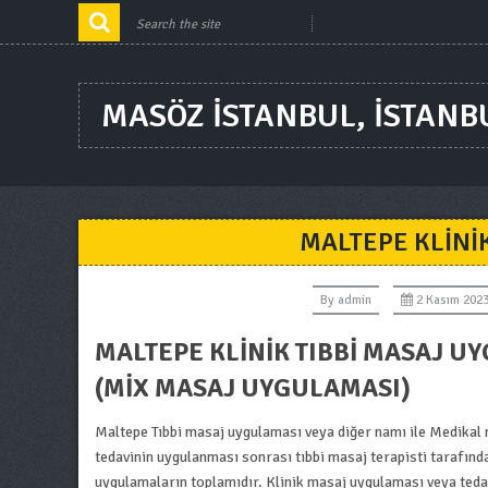
MASÖZ ISTANBUL, ISTANB
MALTEPE KLINI
By
admin
2 Kasım 202
MALTEPE KLINIK TIBBI MASAJ U
(MIX MASAJ UYGULAMASI)
Maltepe Tıbbi masaj uygulaması veya diğer namı ile Medikal m
tedavinin uygulanması sonrası tıbbi masaj terapisti tarafınd
uygulamaların toplamıdır. Klinik masaj uygulaması veya teda