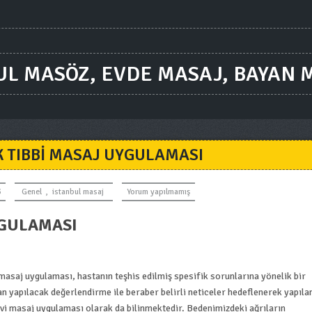
UL MASÖZ, EVDE MASAJ, BAYAN 
K TIBBI MASAJ UYGULAMASI
3
Genel
,
istanbul masaj
Yorum yapılmamış
YGULAMASI
asaj uygulaması, hastanın teşhis edilmiş spesifik sorunlarına yönelik bir
an yapılacak değerlendirme ile beraber belirli neticeler hedeflenerek yapıla
vi masaj uygulaması olarak da bilinmektedir.
Bedenimizdeki ağrıların