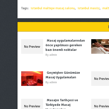
Tags:
istanbul maltepe masaj salonu
,
istanbul masöz
,
malt
Masaj uygulamalarından
önce yapılması gereken
bazı önemli noktalar
By
admin
Geçmişten Günümüze
Masaj Uygulamaları
By
admin
Masajın Tarihçesi ve
Türkiyede Masaj