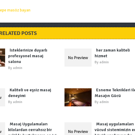
epe masöz bayan
RELATED POSTS
İsteklerinize duyarlı
her zaman kaliteli
profesyonel masaj
hizmet
salonu
By
admin
By
admin
Kaliteli ve eşsiz masaj
Esneme Teknikleri il
deneyimi
Masajın Gücü
By
admin
By
admin
Masaj Uygulamaları
Masaj uygulamaları
kilolardan cerrahsız bir
vücud sistemimizin e