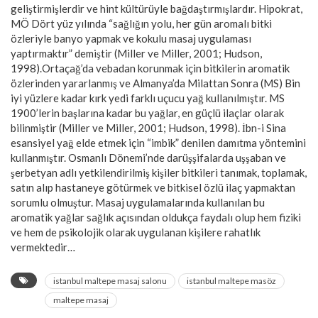
geliştirmişlerdir ve hint kültürüyle bağdaştırmışlardır. Hipokrat,
MÖ Dört yüz yılında “sağlığın yolu, her gün aromalı bitki
özleriyle banyo yapmak ve kokulu masaj uygulaması
yaptırmaktır” demiştir (Miller ve Miller, 2001; Hudson,
1998).Ortaçağ’da vebadan korunmak için bitkilerin aromatik
özlerinden yararlanmış ve Almanya’da Milattan Sonra (MS) Bin
iyi yüzlere kadar kırk yedi farklı uçucu yağ kullanılmıştır. MS
1900’lerin başlarına kadar bu yağlar, en güçlü ilaçlar olarak
bilinmiştir (Miller ve Miller, 2001; Hudson, 1998). İbn-i Sina
esansiyel yağ elde etmek için “imbik” denilen damıtma yöntemini
kullanmıştır. Osmanlı Dönemi’nde darüşşifalarda uşşaban ve
şerbetyan adlı yetkilendirilmiş kişiler bitkileri tanımak, toplamak,
satın alıp hastaneye götürmek ve bitkisel özlü ilaç yapmaktan
sorumlu olmuştur. Masaj uygulamalarında kullanılan bu
aromatik yağlar sağlık açısından oldukça faydalı olup hem fiziki
ve hem de psikolojik olarak uygulanan kişilere rahatlık
vermektedir…
istanbul maltepe masaj salonu
istanbul maltepe masöz
maltepe masaj