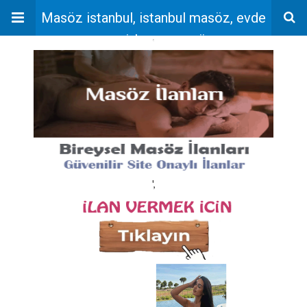
Masöz istanbul, istanbul masöz, evde
masaj, bayan masöz
'
',