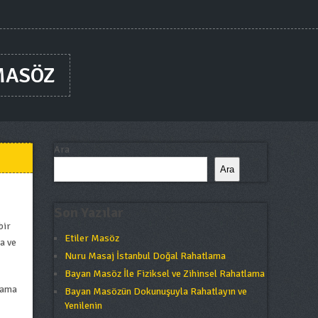
MASÖZ
Ara
Ara
Son Yazılar
bir
Etiler Masöz
a ve
Nuru Masaj İstanbul Doğal Rahatlama
Bayan Masöz İle Fiziksel ve Zihinsel Rahatlama
lama
Bayan Masözün Dokunuşuyla Rahatlayın ve
Yenilenin