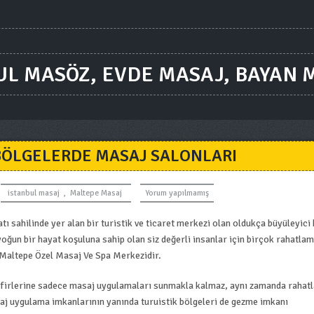
UL MASÖZ, EVDE MASAJ, BAYAN 
K BÖLGELERDE MASAJ SALONLARI
istanbul masaj
,
Maltepe Masaj
Yorum yapılmamış
atı sahilinde yer alan bir turistik ve ticaret merkezi olan oldukça büyüleyici 
 yoğun bir hayat koşuluna sahip olan siz değerli insanlar için birçok rahatlam
 Maltepe Özel Masaj Ve Spa Merkezidir.
afirlerine sadece masaj uygulamaları sunmakla kalmaz, aynı zamanda rahat
aj uygulama imkanlarının yanında turuistik bölgeleri de gezme imkanı