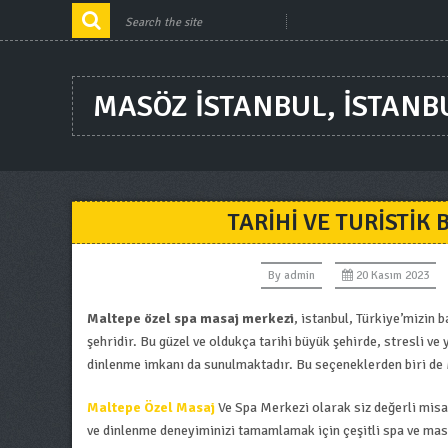
MASÖZ ISTANBUL, ISTANB
TARIHI VE TURISTI
By
admin
20 Kasım 2023
Maltepe özel spa masaj merkezi
, istanbul, Türkiye’mizin b
şehridir. Bu güzel ve oldukça tarihi büyük şehirde, stresli ve
dinlenme imkanı da sunulmaktadır. Bu seçeneklerden biri de
Maltepe Özel Masaj
Ve Spa Merkezi olarak siz değerli mis
ve dinlenme deneyiminizi tamamlamak için çeşitli spa ve mas