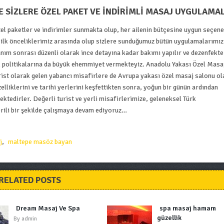
 SİZLERE ÖZEL PAKET VE İNDİRİMLİ MASAJ UYGULAMA
özel paketler ve indirimler sunmakta olup, her ailenin bütçesine uygun seçen
 ilk önceliklerimiz arasında olup sizlere sunduğumuz bütün uygulamalarımız
anım sonrası düzenli olarak ince detayına kadar bakımı yapılır ve dezenfekte
lilik politikalarına da büyük ehemmiyet vermekteyiz. Anadolu Yakası Özel Masa
rist olarak gelen yabancı misafirlere de Avrupa yakası özel masaj salonu o
zelliklerini ve tarihi yerlerini keşfettikten sonra, yoğun bir günün ardından
tedirler. Değerli turist ve yerli misafirlerimize, geleneksel Türk
erili bir şekilde çalışmaya devam ediyoruz…
j
,
maltepe masöz bayan
RELATED POSTS
Dream Masaj Ve Spa
spa masaj hamam
güzellik
By
admin