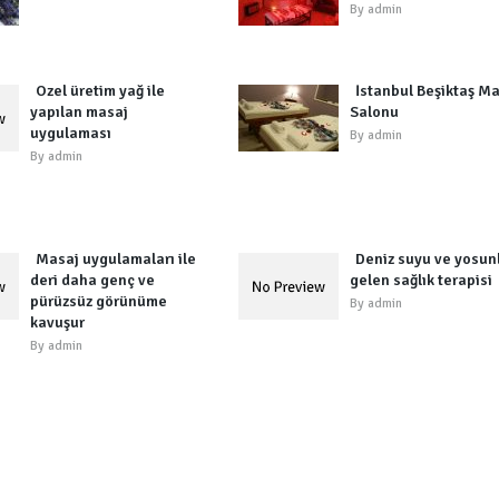
By
admin
Özel üretim yağ ile
İstanbul Beşiktaş M
yapılan masaj
Salonu
uygulaması
By
admin
By
admin
Masaj uygulamaları ile
Deniz suyu ve yosun
deri daha genç ve
gelen sağlık terapisi
pürüzsüz görünüme
By
admin
kavuşur
By
admin