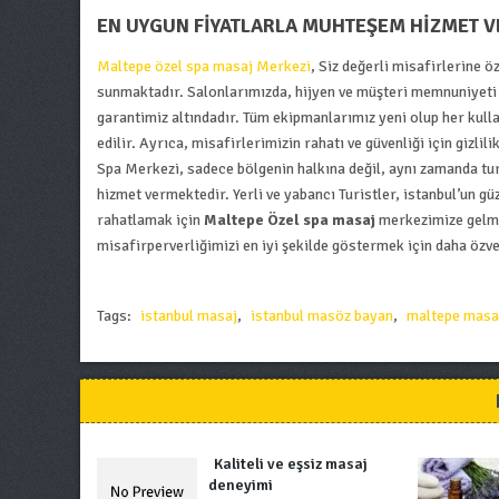
EN UYGUN FİYATLARLA MUHTEŞEM HİZMET VE
Maltepe özel spa masaj Merkezi
, Siz değerli misafirlerine 
sunmaktadır. Salonlarımızda, hijyen ve müşteri memnuniyeti
garantimiz altındadır. Tüm ekipmanlarımız yeni olup her kull
edilir. Ayrıca, misafirlerimizin rahatı ve güvenliği için giz
Spa Merkezi
, sadece bölgenin halkına değil, aynı zamanda tu
hizmet vermektedir. Yerli ve yabancı Turistler, istanbul’un gü
rahatlamak için
Maltepe Özel spa masaj
merkezimize gelmek
misafirperverliğimizi en iyi şekilde göstermek için daha özv
Tags:
istanbul masaj
,
istanbul masöz bayan
,
maltepe masa
Kaliteli ve eşsiz masaj
deneyimi