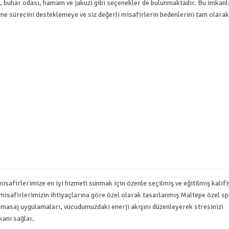
 buhar odası, hamam ve jakuzi gibi seçenekler de bulunmaktadır. Bu imkanl
e sürecini desteklemeye ve siz değerli misafirlerin bedenlerini tam olarak
safirlerimize en iyi hizmeti sunmak için özenle seçilmiş ve eğitilmiş kalif
 misafirlerimizin ihtiyaçlarına göre özel olarak tasarlanmış
Maltepe özel sp
a masaj
uygulamaları, vücudumuzdaki enerji akışını düzenleyerek stresinizi
kanı sağlar.