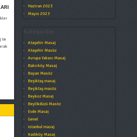
Haziran 2023
LARI
Mayıs 2023
ekler
Kategoriler
j Ve
Ataşehir Masaj
larak
Ataşehir Masöz
Avrupa Yakası Masaj
Bakırköy Masaj
Bayan Masöz
Beşiktaş masaj
Beşiktaş masöz
Beykoz Masaj
Beylikdüzü Masöz
Evde Masaj
Genel
istanbul masaj
Kadıköy Masaj