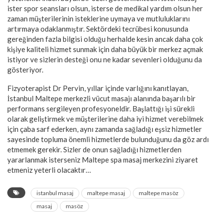
ister spor seansları olsun, isterse de medikal yardım olsun her
zaman müşterilerinin isteklerine uymaya ve mutluluklarını
artırmaya odaklanmıştır. Sektördeki tecrübesi konusunda
gereğinden fazla bilgisi olduğu herhalde kesin ancak daha çok
kişiye kaliteli hizmet sunmak için daha büyük bir merkez açmak
istiyor ve sizlerin desteği onu ne kadar sevenleri olduğunu da
gösteriyor.
Fizyoterapist Dr Pervin, yıllar içinde varlığını kanıtlayan,
İstanbul Maltepe merkezli vücut masajı alanında başarılı bir
performans sergileyen profesyoneldir. Başlattığı işi sürekli
olarak geliştirmek ve müşterilerine daha iyi hizmet verebilmek
için çaba sarf ederken, aynı zamanda sağladığı eşsiz hizmetler
sayesinde topluma önemli hizmetlerde bulunduğunu da göz ardı
etmemek gerekir. Sizler de onun sağladığı hizmetlerden
yararlanmak isterseniz Maltepe spa masaj merkezini ziyaret
etmeniz yeterli olacaktır…
istanbul masaj
maltepe masaj
maltepe masöz
masaj
masöz