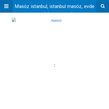
Masöz istanbul, istanbul masöz, evde
masaj, bayan masöz
'
',