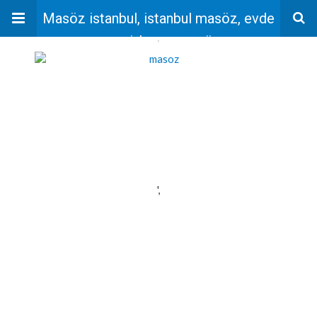
Masöz istanbul, istanbul masöz, evde
masaj, bayan masöz
'
',