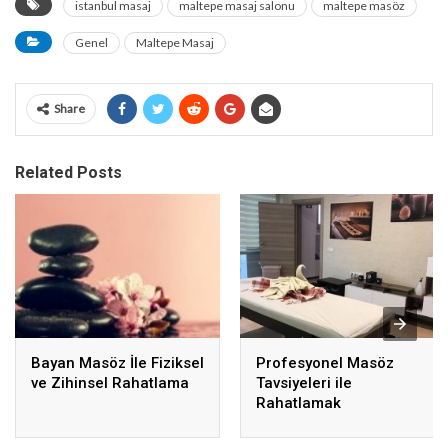
istanbul masaj
maltepe masaj salonu
maltepe masöz
Genel
Maltepe Masaj
Share
Related Posts
Bayan Masöz İle Fiziksel
Profesyonel Masöz
ve Zihinsel Rahatlama
Tavsiyeleri ile
Rahatlamak