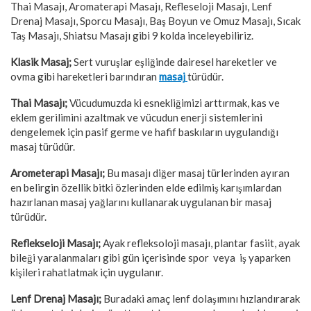
Thai Masajı, Aromaterapi Masajı, Refleseloji Masajı, Lenf
Drenaj Masajı, Sporcu Masajı, Baş Boyun ve Omuz Masajı, Sıcak
Taş Masajı, Shiatsu Masajı gibi 9 kolda inceleyebiliriz.
Klasik Masaj;
Sert vuruşlar eşliğinde dairesel hareketler ve
ovma gibi hareketleri barındıran
masaj
türüdür.
Thai Masajı;
Vücudumuzda ki esnekliğimizi arttırmak, kas ve
eklem gerilimini azaltmak ve vücudun enerji sistemlerini
dengelemek için pasif germe ve hafif baskıların uygulandığı
masaj türüdür.
Arometerapi Masajı;
Bu masajı diğer masaj türlerinden ayıran
en belirgin özellik bitki özlerinden elde edilmiş karışımlardan
hazırlanan masaj yağlarını kullanarak uygulanan bir masaj
türüdür.
Reflekseloji Masajı;
Ayak refleksoloji masajı, plantar fasiit, ayak
bileği yaralanmaları gibi gün içerisinde spor veya iş yaparken
kişileri rahatlatmak için uygulanır.
Lenf Drenaj Masajı;
Buradaki amaç lenf dolaşımını hızlandırarak