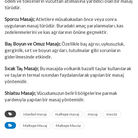
ödem ve toksinlerin vücuttan atılmasına yardımcı olan bir masaj
türüdür.
Sporcu Masajı;
Atletlere müsabakadan önce veya sonra
uygulanan masaj türüdür. Buradaki amaç yaralanmaları, kas
zedelenmelerini ve kas ağrılarının önüne geçmektir.
Baş Boyun ve Omuz Masajı;
Özellikle baş ağrısı, uykusuzluk,
gerginlik, sırt ve boyun ağrıları, tutulmalar gibi sorunların
giderilmesinde etkindir.
Sıcak Taş Masajı;
Bu masajda volkanik bazalt taşlar kullanılarak
ve taşların termal ısısından faydalanılarak yapılan bir masaj
yöntemidir.
Shiatsu Masajı;
Vücudumuzun belirli bölgelerine parmak
yardımıyla yapılan bir masaj yöntemidir.
istanbul masaj
maltepe masaj
masaj
masöz
Maltepe Masaj
Maltepe Masöz