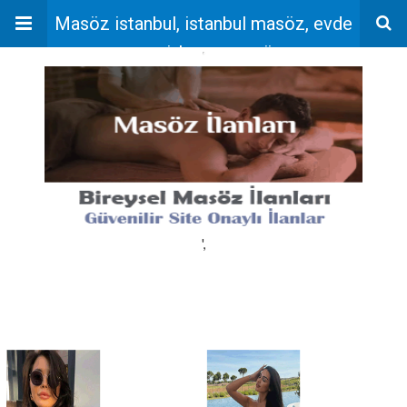
Masöz istanbul, istanbul masöz, evde
masaj, bayan masöz
'
',