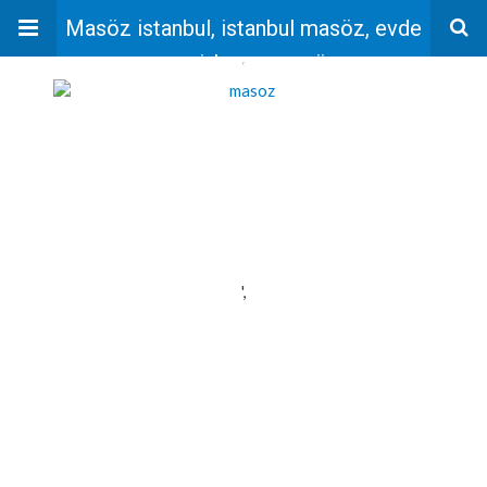
Masöz istanbul, istanbul masöz, evde
masaj, bayan masöz
'
',