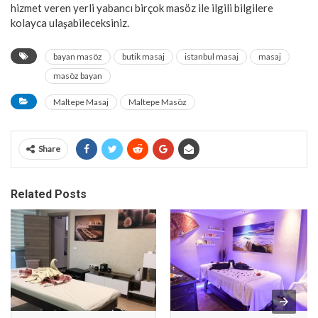
hizmet veren yerli yabancı birçok masöz ile ilgili bilgilere
kolayca ulaşabileceksiniz.
bayan masöz
butik masaj
istanbul masaj
masaj
masöz bayan
Maltepe Masaj
Maltepe Masöz
Share
Related Posts