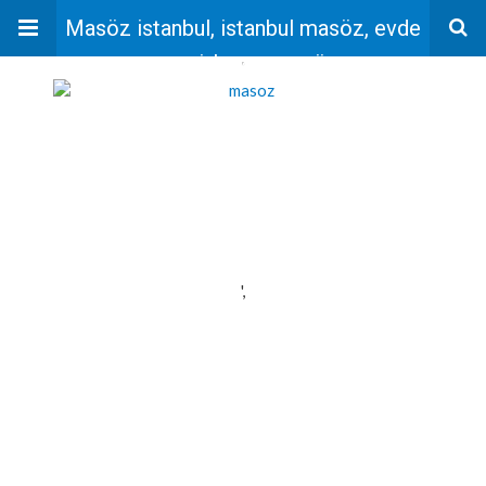
Masöz istanbul, istanbul masöz, evde
masaj, bayan masöz
'
',