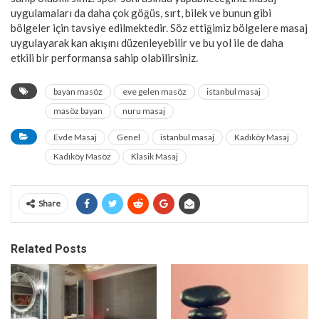
uygulamaları da daha çok göğüs, sırt, bilek ve bunun gibi
bölgeler için tavsiye edilmektedir. Söz ettiğimiz bölgelere masaj
uygulayarak kan akışını düzenleyebilir ve bu yol ile de daha
etkili bir performansa sahip olabilirsiniz.
bayan masöz
eve gelen masöz
istanbul masaj
masöz bayan
nuru masaj
Evde Masaj
Genel
istanbul masaj
Kadıköy Masaj
Kadıköy Masöz
Klasik Masaj
Share
Related Posts