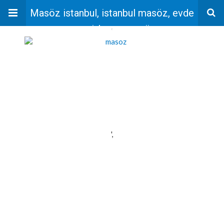
Masöz istanbul, istanbul masöz, evde
masaj, bayan masöz
'
',