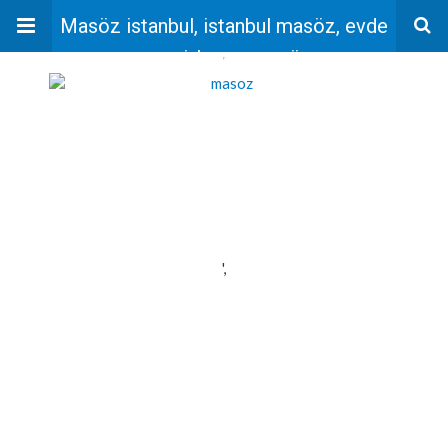
Masöz istanbul, istanbul masöz, evde
masaj, bayan masöz
'
',