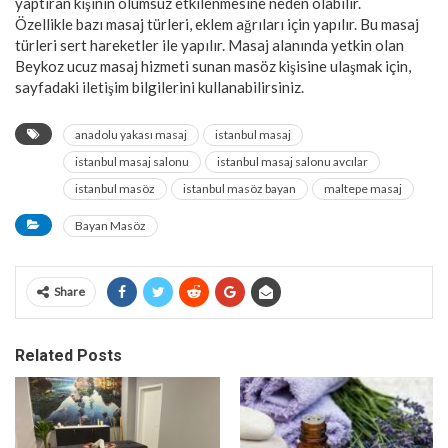
yaptıran kişinin olumsuz etkilenmesine neden olabilir.
Özellikle bazı masaj türleri, eklem ağrıları için yapılır. Bu masaj
türleri sert hareketler ile yapılır. Masaj alanında yetkin olan
Beykoz ucuz masaj hizmeti sunan masöz kişisine ulaşmak için,
sayfadaki iletişim bilgilerini kullanabilirsiniz.
anadolu yakası masaj
istanbul masaj
istanbul masaj salonu
istanbul masaj salonu avcılar
istanbul masöz
istanbul masöz bayan
maltepe masaj
Bayan Masöz
Share
Related Posts