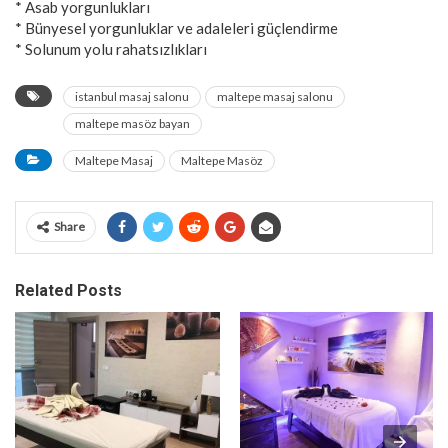
* Asab yorgunlukları
* Bünyesel yorgunluklar ve adaleleri güçlendirme
* Solunum yolu rahatsızlıkları
istanbul masaj salonu
maltepe masaj salonu
maltepe masöz bayan
Maltepe Masaj
Maltepe Masöz
Share
Related Posts