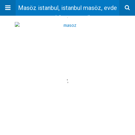
Masöz istanbul, istanbul masöz, evde
masaj, bayan masöz
'
',