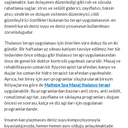
sağlamaktır. kan dolaşımını düzenlediği gibi ruh ve vücuda
rahatlama sağlar. stres ve selülit giderici, zayıflatıcı, toksin
atıcı, sindirim ve dolaşım sistemini düzenleyici, cildi
güzelleştirici özellikleri bulunan bu terapi uygulamasının en
önemli kuralı deniz suyu ve deniz yosununun kullanılması
zorunluluğudur.
Thalasso terapi uygulaması için önerilen süre dokuz ila on iki
gündür. Bir haftadan az olması katiyen tavsiye edilmez. her tür
tedaviden önce olduğu gibi thalasso terapi uygulamasından
önce de genel bir doktor kontrolü yapılmalı zaruridir. Masaj ve
rehabilitasyon uzman bir fizyoterapist tarafından, banyo ve
duşlar ise uzman bir hidro terapist tarafından yapılmalıdır.
Ayrıca, her birey için ayrı programlar oluşturularak bireyin
ihtiyaçlarına göre de
Maltepe Spa Masaj
thalasso terapi
uygulanabilir. Bu programlardan bazıları anti stres, anti selülit,
romatizmal ağrılar, zayıflama ve sıkılaşma programları, doğum
öncesi ve sonrası, kalça ve diz ağrıları için uygulanan
programlardandır.
İnsanın kan plazmasını deniz suyu kompozisyonuyla
kıyasladığınızda, hemen hemen aynı olduğu anlaşılmaktadır.