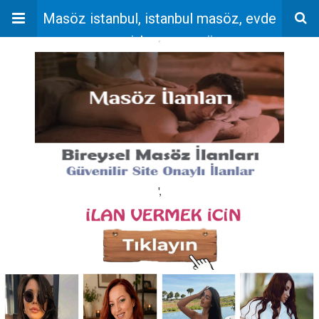
Masöz istanbul, istanbul masöz, evde
masaj, bayan masöz
'
',