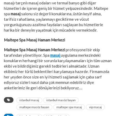
masajı tarçınlı masaj odaları ve termal banyo gibi diğer
hizmetleri de içeren geniş bir hizmet yelpazesindedir. Maltepe
spa
masaj
salonu siz değerli konuklarına, üstün keyif alma,
tarifsiz rahatlama, yaşlanmayı geciktirme ve vücut
yorgunluğunuzu azaltma faydaları sağlayan bu hizmetlerle
harika bir deneyim yaşatmak için mücadele vermektedir.
Maltepe Spa Masaj Hamam Merkezi
Maltepe Spa Masaj Hamam Merkezi
profesyonel bir ekip
tarafından yönetiliyor. Spa
masaj
uygulama merkezindeki
konukların herhangi bir sorunla karşılaşmamaları için tüm uzman
ekibi ve bildirdiğimiz gerekli tedbirleri almaktadır. Uzman
ekibimiz her türlü beklentileri karşılamaya hazırdır. Firmamızda
her şeyden önce size en iyi hizmeti sağlamak için çaba sarf
ediyoruz sizleri nasıl daha çok memnun edebiliriz diye
anketlerimiz ile geri dönüşlerinizi bekliyoruz….
istanbul masaj
istanbul masöz bayan
maltepe masöz bayan
maltepe spa masaj
vip masaj