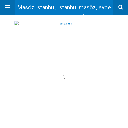
Masöz istanbul, istanbul masöz, evde
masaj, bayan masöz
'
',