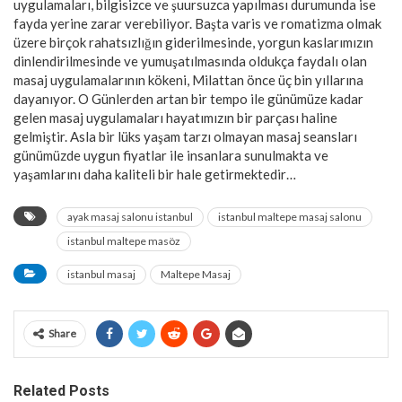
uygulamaları, bilgisizce ve şuursuzca yapılması durumunda ise
fayda yerine zarar verebiliyor. Başta varis ve romatizma olmak
üzere birçok rahatsızlığın giderilmesinde, yorgun kaslarımızın
dinlendirilmesinde ve yumuşatılmasında oldukça faydalı olan
masaj uygulamalarının kökeni, Milattan önce üç bin yıllarına
dayanıyor. O Günlerden artan bir tempo ile günümüze kadar
gelen masaj uygulamaları hayatımızın bir parçası haline
gelmiştir. Asla bir lüks yaşam tarzı olmayan masaj seansları
günümüzde uygun fiyatlar ile insanlara sunulmakta ve
yaşamlarını daha kaliteli bir hale getirmektedir…
ayak masaj salonu istanbul
istanbul maltepe masaj salonu
istanbul maltepe masöz
istanbul masaj
Maltepe Masaj
Share
Related Posts