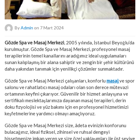
By
Admin
on 7 Mart 2024
Gözde Spa ve Masaj Merkezi
, 2005 yılında, İstanbul Beyoğlu’da
kurulmuştur. Gözde Spa ve Masaj Merkezi, profesyonel masaj
terapilerinin temel kanallarını aradığımız ideal uygulamaları
sunan kalıplaşmış bir alana sahiptir ve zengin bir şehir kültürünü
daha yakından tanımak için yenilikçi çözümler sunmaktadır.
Gözde Spa ve Masaj Merkezi çalışanları, konforlu
masaj
ve spor
salonu ve rahatlatıcı masaj odaları olan son derece mütevazi
ortamının keyfini çıkarıyor. Güvenilir bir hizmet anlayışına ve
sertifikalı meslektaşlarımıza dayanan masaj terapileri, derin
doku fizyolojisi ve yüz bakımı için en profesyonel hizmetimizi
keşfetmelerine yardımcı olmayı amaçlıyoruz.
Gözde Spa ve Masaj Merkezi size, âdeta evinizin konforunu
bulacağınız, ideal fiziksel, zihinsel ve ruhsal dengeyi
hissetmenize imkan veren ve size özel yaklaşımları ile üst seviye