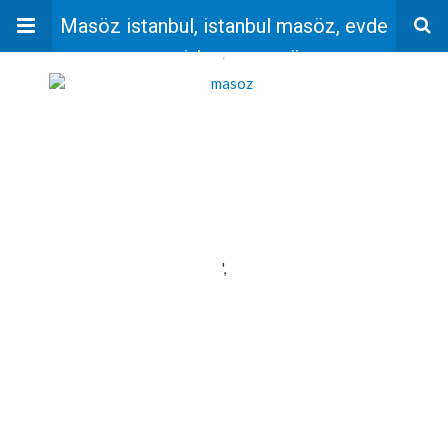
Masöz istanbul, istanbul masöz, evde
masaj, bayan masöz
'
',