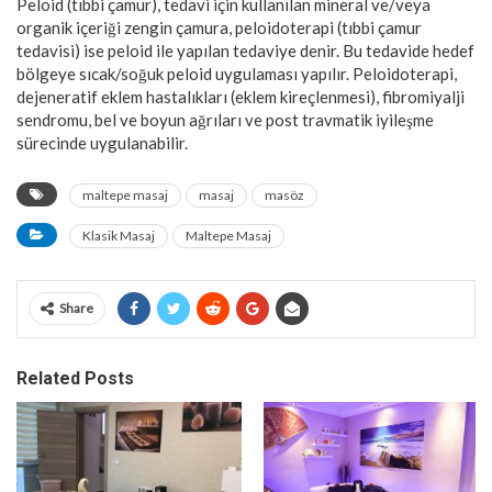
Peloid (tıbbi çamur), tedavi için kullanılan mineral ve/veya
organik içeriği zengin çamura, peloidoterapi (tıbbi çamur
tedavisi) ise peloid ile yapılan tedaviye denir. Bu tedavide hedef
bölgeye sıcak/soğuk peloid uygulaması yapılır. Peloidoterapi,
dejeneratif eklem hastalıkları (eklem kireçlenmesi), fibromiyalji
sendromu, bel ve boyun ağrıları ve post travmatik iyileşme
sürecinde uygulanabilir.
maltepe masaj
masaj
masöz
Klasik Masaj
Maltepe Masaj
Share
Related Posts