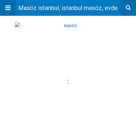
Masöz istanbul, istanbul masöz, evde
masaj, bayan masöz
'
',