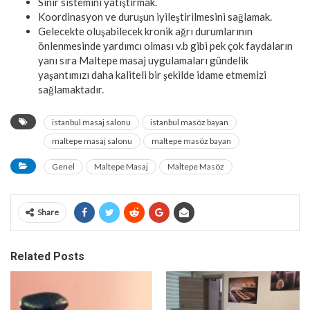
Sinir sistemini yatıştırmak.
Koordinasyon ve duruşun iyileştirilmesini sağlamak.
Gelecekte oluşabilecek kronik ağrı durumlarının
önlenmesinde yardımcı olması v.b gibi pek çok faydaların
yanı sıra Maltepe masaj uygulamaları gündelik
yaşantımızı daha kaliteli bir şekilde idame etmemizi
sağlamaktadır.
istanbul masaj salonu
istanbul masöz bayan
maltepe masaj salonu
maltepe masöz bayan
Genel
Maltepe Masaj
Maltepe Masöz
Share
Related Posts