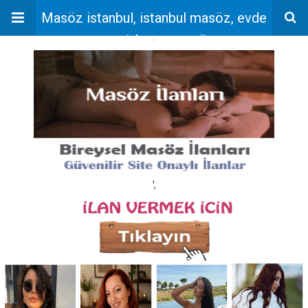
Masöz istanbul, istanbul masöz, evde
masaj, bayan masöz
'
',