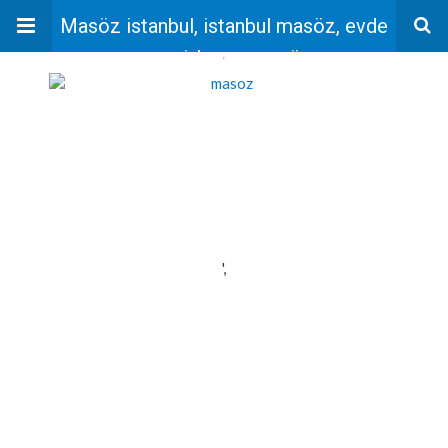
Masöz istanbul, istanbul masöz, evde
masaj, bayan masöz
'
',