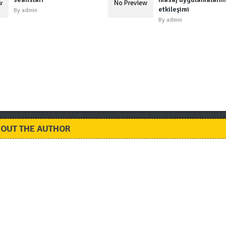
etkileşimi
By
admin
By
admin
OUT THE AUTHOR