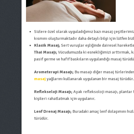
Sizlere özel olarak uyguladığımız bazı masaj çeşitlerimi
kısmını oluşturmaktadır daha detaylı bilgi için lütfen bizl
Klasik Masaj;
Sert vuruşlar eşliğinde dairesel hareketl
Thai Masajı;
Vücudumuzda ki esnekliğimizi arttırmak, ka
pasif germe ve hafif baskıların uygulandığı masaj türüdü
Arometerapi Masajı;
Bu masajı diğer masaj türlerinden 
masaj
yağlarını kullanarak uygulanan bir masaj türüdür.
Reflekseloji Masajı;
Ayak refleksoloji masajı, plantar 
kişileri rahatlatmak için uygulanır.
Lenf Drenaj Masajı;
Buradaki amaç lenf dolaşımını hızl
türüdür.