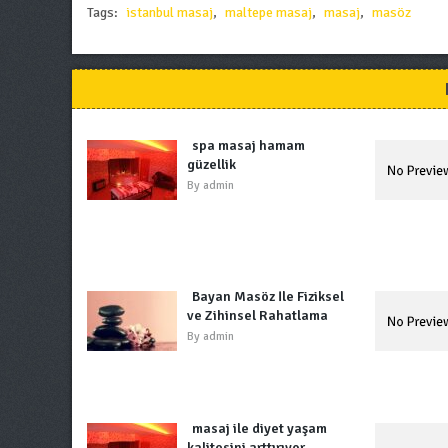
Tags:
istanbul masaj
,
maltepe masaj
,
masaj
,
masöz
spa masaj hamam
güzellik
By
admin
Bayan Masöz İle Fiziksel
ve Zihinsel Rahatlama
By
admin
masaj ile diyet yaşam
kalitesini arttırıyor