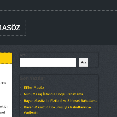
MASÖZ
Ara
Ara
Son Yazılar
rklı
Etiler Masöz
Nuru Masaj İstanbul Doğal Rahatlama
Bayan Masöz İle Fiziksel ve Zihinsel Rahatlama
ekibi
Bayan Masözün Dokunuşuyla Rahatlayın ve
zmet
Yenilenin