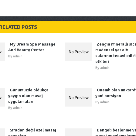
RELATED POSTS
My Dream Spa Massage
Zengin mineralli sıc
And Beauty Center
madensel yer altı
sularının tedavi edici
By
admin
etkileri
By
admin
Günümüzde oldukça
Önemli olan miktard
yaygın olan masaj
yani porsiyon
uygulamaları
By
admin
By
admin
Sıradan değil özel masaj
Dengeli beslenme v
seansları
masaj uygulamaların