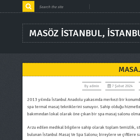
MASÖZ ISTANBUL, ISTANB
MASAJ
By
admin
7 Şubat 2024
2013 yılında İstanbul Anadolu yakasında merkezi bir konumda
spa termal masaj tekniklerini sunuyor. Sahip olduğu hizmetler
bakımından lokal olarak öne çıkan bir spa masaj salonu olma 
Arzu edilen medikal bilgilere sahip olarak toplam temizlik, s
bulunan İstanbul Masaj Ve Spa Salonu; bireylere ve çiftlere s