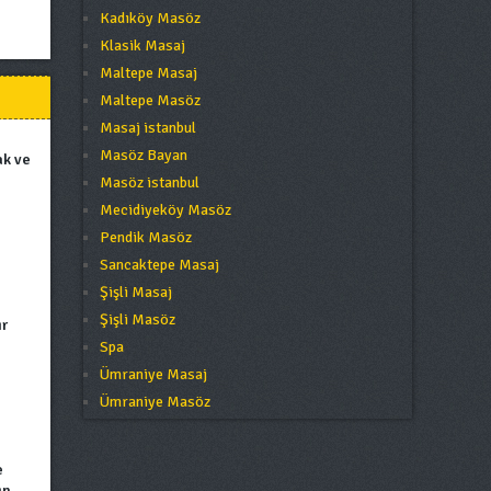
Kadıköy Masöz
Klasik Masaj
Maltepe Masaj
Maltepe Masöz
Masaj istanbul
Masöz Bayan
ak ve
Masöz istanbul
Mecidiyeköy Masöz
Pendik Masöz
Sancaktepe Masaj
Şişli Masaj
Şişli Masöz
ır
Spa
Ümraniye Masaj
Ümraniye Masöz
e
ın