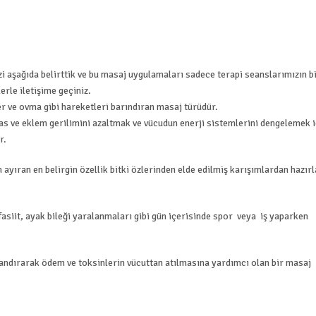
zi aşağıda belirttik ve bu masaj uygulamaları sadece terapi seanslarımızın b
erle iletişime geçiniz.
er ve ovma gibi hareketleri barındıran masaj türüdür.
s ve eklem gerilimini azaltmak ve vücudun enerji sistemlerini dengelemek i
r.
ayıran en belirgin özellik bitki özlerinden elde edilmiş karışımlardan hazır
fasiit, ayak bileği yaralanmaları gibi gün içerisinde spor veya iş yaparken
andırarak ödem ve toksinlerin vücuttan atılmasına yardımcı olan bir masaj