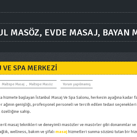
UL MASÖZ, EVDE MASAJ, BAYAN 
 VE SPA MERKEZI
Maltepe Masaj
,
Maltepe Masöz
Yorum yapılmamış
 hizmete başlayan İstanbul Masaj Ve Spa Salonu, herkesin ayağına kadar fa
 ağının genişliği, profesyonel personeli ve tercih edilen tedavi seçenekleri
özelliğine sahip.
teril masaj teknikleri ve deneyimli masözler ve masörler gibi donanımlar ve 
ağlık, wellness, bakım ve şifalı
masaj
hizmetleri sunma sözünü tutan bir hi