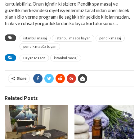
kurtulabiliriz. Onun içindir ki sizlere Pendik spa masaj ve
güzellik merkezindeki diyetisyenlerimiz tarafından önerilecek
planlı kilo verme programı ile sağlıklı bir şekilde kilolarınızdan,
fiziki ve ruhsal yorgunluklardan kolayca kurtulursunuz…
istanbul masaj
istanbul masöz bayan
pendik masaj
pendik masöz bayan
Bayan Masöz
istanbul masaj
Share
Related Posts