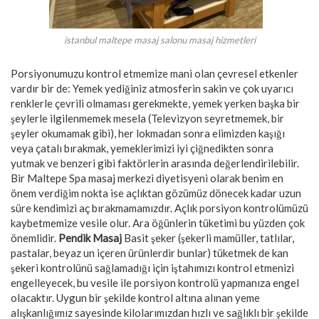
istanbul maltepe masaj salonu masaj hizmetleri
Porsiyonumuzu kontrol etmemize mani olan çevresel etkenler
vardır bir de: Yemek yediğiniz atmosferin sakin ve çok uyarıcı
renklerle çevrili olmaması gerekmekte, yemek yerken başka bir
şeylerle ilgilenmemek mesela (Televizyon seyretmemek, bir
şeyler okumamak gibi), her lokmadan sonra elimizden kaşığı
veya çatalı bırakmak, yemeklerimizi iyi çiğnedikten sonra
yutmak ve benzeri gibi faktörlerin arasında değerlendirilebilir.
Bir Maltepe Spa masaj merkezi diyetisyeni olarak benim en
önem verdiğim nokta ise açlıktan gözümüz dönecek kadar uzun
süre kendimizi aç bırakmamamızdır. Açlık porsiyon kontrolümüzü
kaybetmemize vesile olur. Ara öğünlerin tüketimi bu yüzden çok
önemlidir.
Pendik Masaj
Basit şeker (şekerli mamüller, tatlılar,
pastalar, beyaz un içeren ürünlerdir bunlar) tüketmek de kan
şekeri kontrolünü sağlamadığı için iştahımızı kontrol etmenizi
engelleyecek, bu vesile ile porsiyon kontrolü yapmanıza engel
olacaktır. Uygun bir şekilde kontrol altına alınan yeme
alışkanlığımız sayesinde kilolarımızdan hızlı ve sağlıklı bir şekilde