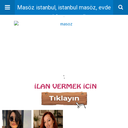
Masöz istanbul, istanbul masöz, evde
masaj, bayan masöz
'
',