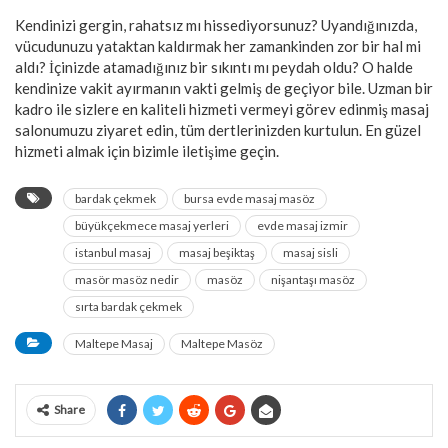
Kendinizi gergin, rahatsız mı hissediyorsunuz? Uyandığınızda,
vücudunuzu yataktan kaldırmak her zamankinden zor bir hal mi
aldı? İçinizde atamadığınız bir sıkıntı mı peydah oldu? O halde
kendinize vakit ayırmanın vakti gelmiş de geçiyor bile. Uzman bir
kadro ile sizlere en kaliteli hizmeti vermeyi görev edinmiş masaj
salonumuzu ziyaret edin, tüm dertlerinizden kurtulun. En güzel
hizmeti almak için bizimle iletişime geçin.
bardak çekmek
bursa evde masaj masöz
büyükçekmece masaj yerleri
evde masaj izmir
istanbul masaj
masaj beşiktaş
masaj sisli
masör masöz nedir
masöz
nişantaşı masöz
sırta bardak çekmek
Maltepe Masaj
Maltepe Masöz
Share