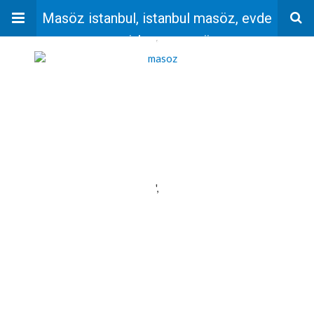
Masöz istanbul, istanbul masöz, evde
masaj, bayan masöz
'
',