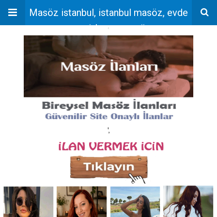
Masöz istanbul, istanbul masöz, evde
masaj, bayan masöz
'
',