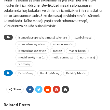
Küba masajının zevkini tadabilmeniz gereken her ayrıntıyı
müşterileri için düşünenBeylikdüzü masaj salonu, masaj
odalarında hoş kokuları ve dinlendirici müzikleri ile rahatlatıcı
bir ortam sunmaktadır. Size de masaj zevkinin keyfini sürmek
kalmaktadır. Küba masajı yaptırarak ruhunuza terapi,
vücudunuza da şifa bulabilirsiniz.
istanbul avrupa yakası masaj salonları
istanbul masaj
istanbul masaj salonu
istanbul masöz
istanbul masöz bayan
masöz
masöz bayan
mecidiyeköy masöz
mutlu son masaj
nuru masaj
vip masaj
Evde Masaj
Kadıköy Masaj
Kadıköy Masöz
Share
Related Posts