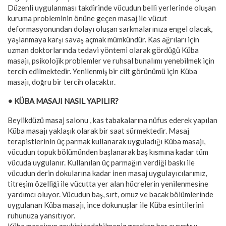
Düzenli uygulanması takdirinde vücudun belli yerlerinde oluşan
kuruma probleminin önüne geçen masaj ile vücut
deformasyonundan dolayı oluşan sarkmalarınıza engel olacak,
yaşlanmaya karşı savaş açmak mümkündür. Kas ağrıları için
uzman doktorlarında tedavi yöntemi olarak gördüğü Küba
masajı, psikolojik problemler ve ruhsal bunalımı yenebilmek için
tercih edilmektedir. Yenilenmiş bir cilt görünümü için Küba
masajı, doğru bir tercih olacaktır.
• KÜBA MASAJI NASIL YAPILIR?
Beylikdüzü masaj salonu , kas tabakalarına nüfus ederek yapılan
Küba masajı yaklaşık olarak bir saat sürmektedir. Masaj
terapistlerinin üç parmak kullanarak uyguladığı Küba masajı,
vücudun topuk bölümünden başlanarak baş kısmına kadar tüm
vücuda uygulanır. Kullanılan üç parmağın verdiği baskı ile
vücudun derin dokularına kadar inen masaj uygulayıcılarımız,
titreşim özelliği ile vücutta yer alan hücrelerin yenilenmesine
yardımcı oluyor. Vücudun baş, sırt, omuz ve bacak bölümlerinde
uygulanan Küba masajı, ince dokunuşlar ile Küba esintilerini
ruhunuza yansıtıyor.