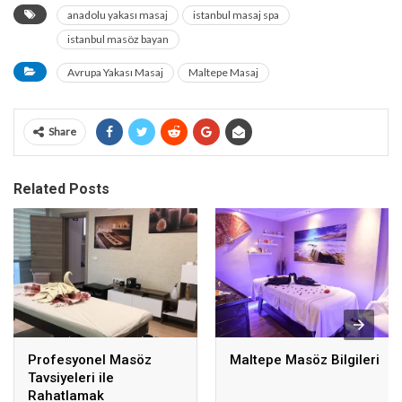
anadolu yakası masaj
istanbul masaj spa
istanbul masöz bayan
Avrupa Yakası Masaj
Maltepe Masaj
Share
Related Posts
Profesyonel Masöz
Maltepe Masöz Bilgileri
Tavsiyeleri ile
Rahatlamak