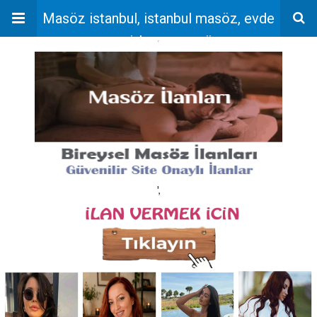
Masöz istanbul, istanbul masöz, evde
masaj, bayan masöz
'
',