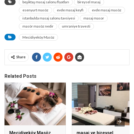
beşiktaş masaj salonu fiyatları
bireysel masaj
esenyurt masöz
evde masaj keyfi
evde masaj masöz
istanbulda masaj salonu tavsiyesi
masaj masor
masör masöz nedir
umraniye travesti
Mecidiyeköy Masöz
Share
Related Posts
Mecidiyeköy Masöz
masaj ve bireysel