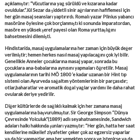
açıklamıştır: “Vücutlarına yağ sürüldü ve kızarana kadar
ovuldular.“Jül Sezar da şiddetli sinir ağrılarının hafiflemesi için
her gün masaj seansları yaptırırdı. Romalı yazar Plinius yabancı
masörüne öylesine çok borçlanmıştı ki sonunda imparatordan,
masöre en yüksek şeref payesi olan Roma yurttaşlığını
bahsetmesini dilemişti.
Hindistan’da, masaj uygulamalarına her zaman için büyük değer
verilmiştir; hemen herkes nasıl masaj yapılacağını çok iyi bilir.
Genellikle Anneler çocuklarına masaj yapar, sonrada bu
çocuklara ana-babalarına aynısını yapmaları öğretilir. Masaj
uygulamalarının tarihi MÖ 1800 ‘e kadar uzanan bir Hint tıp
sistemi olan Ayurveda sağaltım yöntemlerinin bir parçasıdır;
otlar,baharatlar ve aromatik doğal yağlar yardımı ile daha rahat
ovularak deriye yedirilir.
Diğer kültürlerde de sağlıklı kalmak için her zamana masaj
uygulamalarına başvurulmuştur. Sir George Simpson “Dünya
Çevresinde Yolculuk”(1889) adlı seyahatnamesinde, Sandwich
adaları halkı hakkında şunları yazmıştır: “Her gün, hatta her saat
kendilerine mükellef ziyafetler çeker çok az egzersiz yaparlar
ya da hiç yapmazlar ama her yemekten sonra ve istenirse ya da