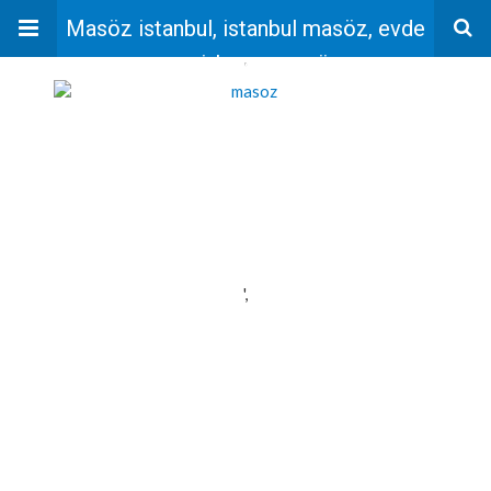
Masöz istanbul, istanbul masöz, evde
masaj, bayan masöz
'
',