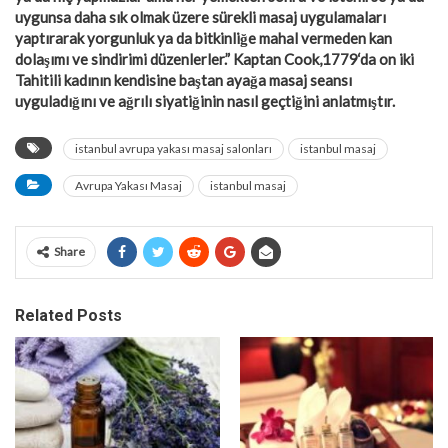
uygunsa daha sık olmak üzere sürekli masaj uygulamaları
yaptırarak yorgunluk ya da bitkinliğe mahal vermeden kan
dolaşımı ve sindirimi düzenlerler.” Kaptan Cook,1779‘da on iki
Tahitili kadının kendisine baştan ayağa masaj seansı
uyguladığını ve ağrılı siyatiğinin nasıl geçtiğini anlatmıştır.
istanbul avrupa yakası masaj salonları
istanbul masaj
Avrupa Yakası Masaj
istanbul masaj
Share
Related Posts