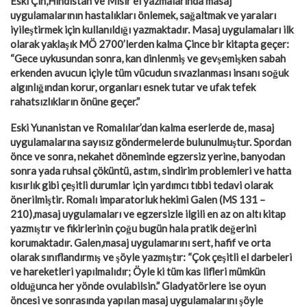
Eski Çin,Hindistan ve Mısır el yazmalarında masaj
uygulamalarının hastalıkları önlemek, sağaltmak ve yaraları
iyileştirmek için kullanıldığı yazmaktadır. Masaj uygulamaları ilk
olarak yaklaşık MÖ 2700’lerden kalma Çince bir kitapta geçer:
“Gece uykusundan sonra, kan dinlenmiş ve gevşemişken sabah
erkenden avucun içiyle tüm vücudun sıvazlanması insanı soğuk
algınlığından korur, organları esnek tutar ve ufak tefek
rahatsızlıkların önüne geçer.”
Eski Yunanistan ve Romalılar’dan kalma eserlerde de, masaj
uygulamalarına sayısız göndermelerde bulunulmuştur. Spordan
önce ve sonra, nekahet döneminde egzersiz yerine, banyodan
sonra yada ruhsal çöküntü, astım, sindirim problemleri ve hatta
kısırlık gibi çeşitli durumlar için yardımcı tıbbi tedavi olarak
önerilmiştir. Romalı imparatorluk hekimi Galen (MS 131 –
210),masaj uygulamaları ve egzersizle ilgili en az on altı kitap
yazmıştır ve fikirlerinin çoğu bugün hala pratik değerini
korumaktadır. Galen,masaj uygulamarını sert, hafif ve orta
olarak sınıflandırmış ve şöyle yazmıştır: “Çok çeşitli el darbeleri
ve hareketleri yapılmalıdır; Öyle ki tüm kas lifleri mümkün
olduğunca her yönde ovulabilsin.” Gladyatörlere ise oyun
öncesi ve sonrasında yapılan masaj uygulamalarını şöyle