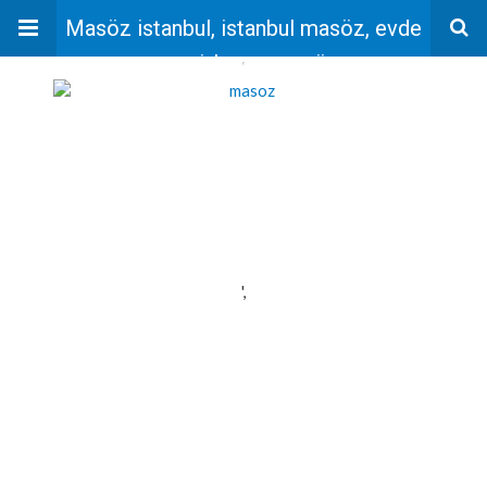
Masöz istanbul, istanbul masöz, evde
masaj, bayan masöz
'
',