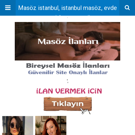
Masöz istanbul, istanbul masöz, evde
masaj, bayan masöz
'
',