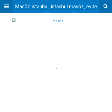
Masöz istanbul, istanbul masöz, evde
masaj, bayan masöz
'
',