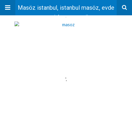
Masöz istanbul, istanbul masöz, evde
masaj, bayan masöz
'
',