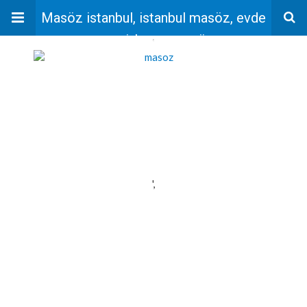
Masöz istanbul, istanbul masöz, evde
masaj, bayan masöz
'
',