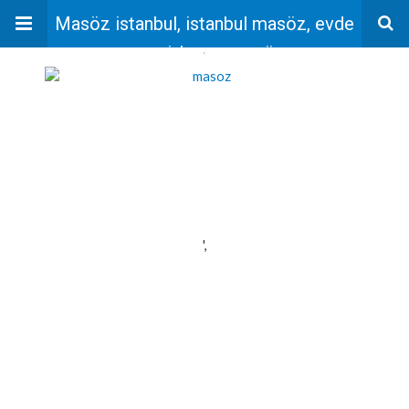
Masöz istanbul, istanbul masöz, evde
masaj, bayan masöz
'
',