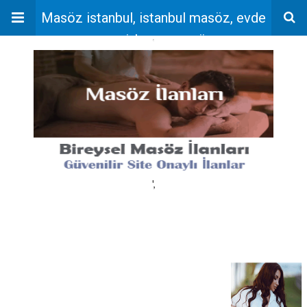
Masöz istanbul, istanbul masöz, evde
masaj, bayan masöz
'
',