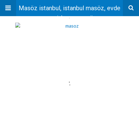
Masöz istanbul, istanbul masöz, evde
masaj, bayan masöz
'
',