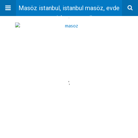
Masöz istanbul, istanbul masöz, evde
masaj, bayan masöz
'
',