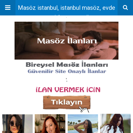
Masöz istanbul, istanbul masöz, evde
masaj, bayan masöz
'
',