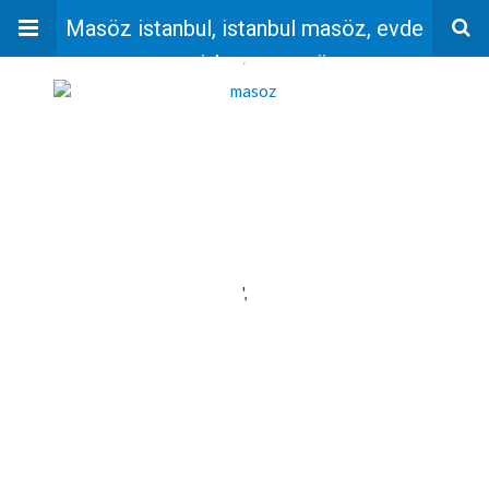
Masöz istanbul, istanbul masöz, evde
masaj, bayan masöz
'
',