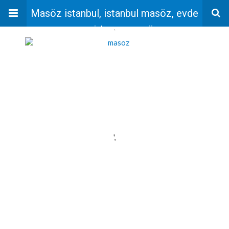
Masöz istanbul, istanbul masöz, evde
masaj, bayan masöz
'
',