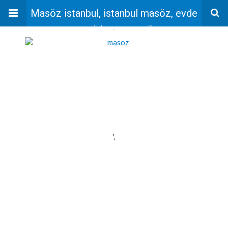
Masöz istanbul, istanbul masöz, evde
masaj, bayan masöz
'
',