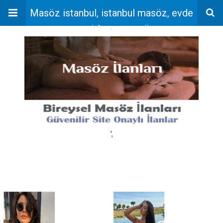
Masöz istanbul, istanbul masöz, evde
masaj, bayan masöz
'
',