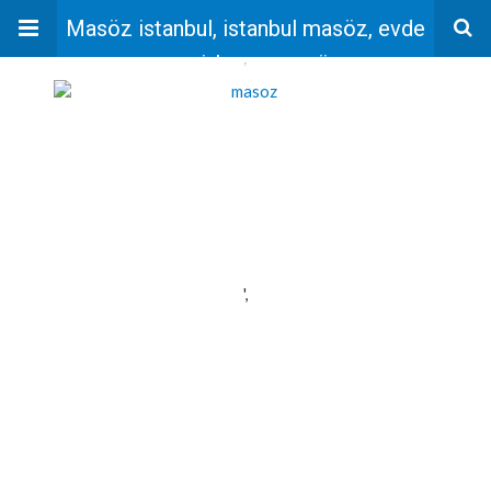
Masöz istanbul, istanbul masöz, evde
masaj, bayan masöz
'
',