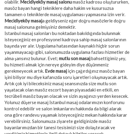
olabilir.
Mecidiyeköy masaj salonu
masöz kadrosu oluştururken,
masöz bayan hangi tekniklere daha hakim ve kusursuzsa
tamamen o tekniklerde masaj uygulaması yapmasına izin verir.
Mecidiyeköy masaj
a geldiyseniz eğer doğru masözlerle doğru
masaj salonuna gelmişsiniz demektir.
İstanbul masaj salonları bu noktadan bakıldığında bulunmak
isteyeceğiniz en profesyonel kadroya sahip masaj salonlarının
başında yer alır. Uygulama hatasından kaynaklı hiçbir sorun
yaşanmayacağı gibi, salonumuzda uygulama fazlası hizmetler de
alma şansınız bulunur. Evet;
mutlu son masaj
bahsettiğimiz şey,
bu hizmeti almak için nereye gideyim diye düşünmeniz
gerekmeyecek artık.
Evde masaj
için çağırdığınız masöz bayan
işini biliyor mu diye kafanızda soru işaretleri oluşmayacak artık.
Artık çok iyi bileceksiniz masaj seansınızda size mutlu son
yaşatacak olan masöz escort bayan piyasadaki en etkili, en
tecrübeli masöz bayan olacak ve sizin ayağınızı yerden kesecek.
Yolunuz düşerse masaj İstanbul masaj odalarımızın konforunu
kontrol edebilir ve salon imkanlarını hakkında da bilgi alarak
ona göre randevu yaşamak isteyeceğiniz mekan hakkında karar
verebilirsiniz. Salonumuza ziyarete geldiğinizde masöz
bayanlarımızdan bir tanesi tesisimizi size dolaştıracak ve
verdiğimiz hizmetlerle ilgili detaylı bilgiler verecek.