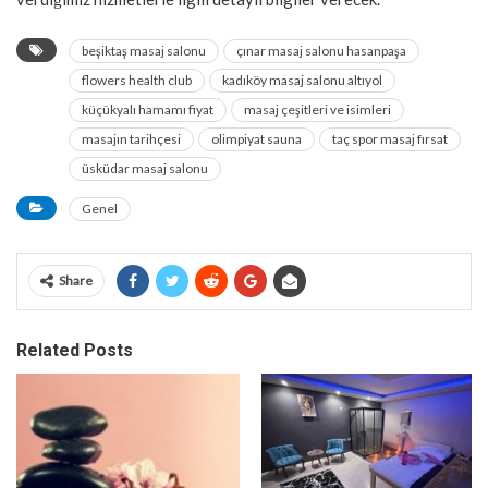
beşiktaş masaj salonu
çınar masaj salonu hasanpaşa
flowers health club
kadıköy masaj salonu altıyol
küçükyalı hamamı fiyat
masaj çeşitleri ve isimleri
masajın tarihçesi
olimpiyat sauna
taç spor masaj fırsat
üsküdar masaj salonu
Genel
Share
Related Posts