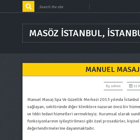
MASÖZ ISTANBUL, ISTANB
MANUEL MASAJ 
By
admin
11 
Manuel Masaj Spa Ve Güzellik Merkezi 2013 yılında İstanbul 
sağlayan, sektöründe diğer kliniklere nazaran öncü bir hizme
ve tıbbi tedavi hizmetleri vermekteyiz. Kurumsal olarak sund
fonksiyonlarının iyileştirilmesi gibi özel prosedürler, kişise
değerlendirmelerine dayanmaktadır.