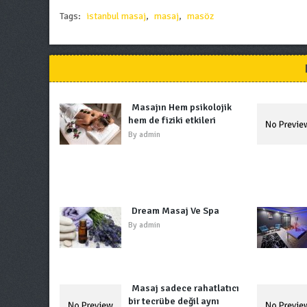
Tags:
istanbul masaj
,
masaj
,
masöz
Masajın Hem psikolojik
hem de fiziki etkileri
By
admin
Dream Masaj Ve Spa
By
admin
Masaj sadece rahatlatıcı
bir tecrübe değil aynı