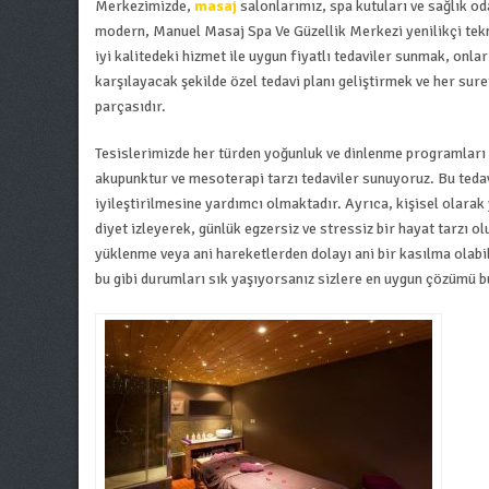
Merkezimizde,
masaj
salonlarımız, spa kutuları ve sağlık o
modern, Manuel Masaj Spa Ve Güzellik Merkezi yenilikçi tekno
iyi kalitedeki hizmet ile uygun fiyatlı tedaviler sunmak, onları
karşılayacak şekilde özel tedavi planı geliştirmek ve her sure
parçasıdır.
Tesislerimizde her türden yoğunluk ve dinlenme programları 
akupunktur ve mesoterapi tarzı tedaviler sunuyoruz. Bu tedav
iyileştirilmesine yardımcı olmaktadır. Ayrıca, kişisel olarak y
diyet izleyerek, günlük egzersiz ve stressiz bir hayat tarzı 
yüklenme veya ani hareketlerden dolayı ani bir kasılma olabil
bu gibi durumları sık yaşıyorsanız sizlere en uygun çözümü b