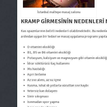
İstanbul maltepe masaj salonu
KRAMP GIRMESININ NEDENLERI 
Kas spazmlarının belirli nedenleri olabilmektedir. Bu nedenle
ardından uygun bir tedavi ve masaj uygulama programı yapıl
D vitamini eksikliği
B1, B5 ve B6 vitamini eksikliği
Potasyum, kalsiyum ve magnezyum gibi vitamin eksikliğ
İdrar söktürücü ilaç kullanımı
Ms hastalığı
Aşırı terleme
Az sıvı alımı, az su içme
Kusma, ishal vb yollarla vücuttan sıvı kaybı
Yetersiz kan dolaşımı
Sinir sıkışması
Isınmadan spor yapma