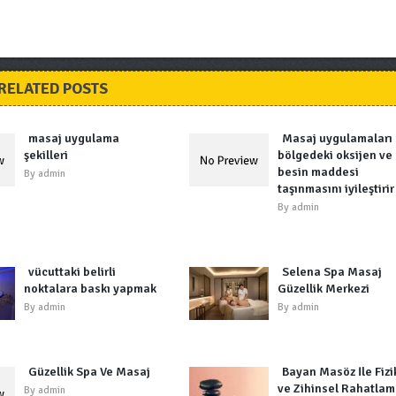
RELATED POSTS
masaj uygulama
Masaj uygulamaları
şekilleri
bölgedeki oksijen ve
besin maddesi
By
admin
taşınmasını iyileştirir
By
admin
vücuttaki belirli
Selena Spa Masaj
noktalara baskı yapmak
Güzellik Merkezi
By
admin
By
admin
Güzellik Spa Ve Masaj
Bayan Masöz İle Fizi
ve Zihinsel Rahatla
By
admin