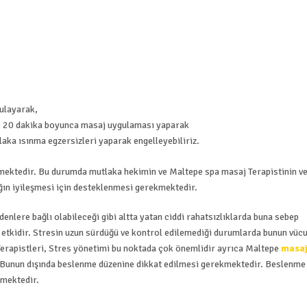
ulayarak,
ye 20 dakika boyunca masaj uygulaması yaparak
aka ısınma egzersizleri yaparak engelleyebiliriz.
mektedir. Bu durumda mutlaka hekimin ve Maltepe spa masaj Terapistinin ve
ğın iyileşmesi için desteklenmesi gerekmektedir.
enlere bağlı olabileceği gibi altta yatan ciddi rahatsızlıklarda buna sebep
r etkidir. Stresin uzun sürdüğü ve kontrol edilemediği durumlarda bunun vüc
e Terapistleri, Stres yönetimi bu noktada çok önemlidir ayrıca Maltepe
masa
. Bunun dışında beslenme düzenine dikkat edilmesi gerekmektedir. Beslenme
lmektedir.