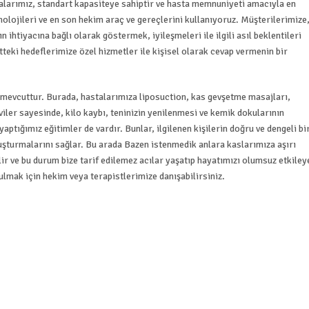
dalarımız, standart kapasiteye sahiptir ve hasta memnuniyeti amacıyla en
lojileri ve en son hekim araç ve gereçlerini kullanıyoruz. Müşterilerimize
n ihtiyacına bağlı olarak göstermek, iyileşmeleri ile ilgili asıl beklentileri
tteki hedeflerimize özel hizmetler ile kişisel olarak cevap vermenin bir
mevcuttur. Burada, hastalarımıza liposuction, kas gevşetme masajları,
iler sayesinde, kilo kaybı, teninizin yenilenmesi ve kemik dokularının
aptığımız eğitimler de vardır. Bunlar, ilgilenen kişilerin doğru ve dengeli bi
oluşturmalarını sağlar. Bu arada Bazen istenmedik anlara kaslarımıza aşırı
ir ve bu durum bize tarif edilemez acılar yaşatıp hayatımızı olumsuz etkileye
ulmak için hekim veya terapistlerimize danışabilirsiniz.