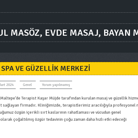
UL MASÖZ, EVDE MASAJ, BAYAN 
SPA VE GÜZELLIK MERKEZI
Mart 2024
Genel
Yorum yapılmamış
Maltepe’de Terapist Kaşar Müjde tarafından kurulan masaj ve güzellik hizme
t sağlayan firmadır. Kliniğimizde, terapistlerimiz aracılığıyla profesyonel
uğumuz özgün içerikli sırt kaslarının rahatlaması ve vücudun genel
l olarak çoğaltılmış özgür tedavinin çoğu zaman daha hızlı etki edeceği