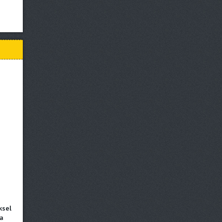
ksel
ma