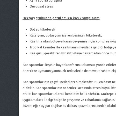
Aşırı sporla uğraşma
Duygusal stres
Her yaş grubunda görülebilen kas kramplarını;
Bol su tüketerek
Kalsiyum, potasyum içeren besinler tüketerek,
Kasılma olan bölgeye kasın gevşemesi için kompres uyg
Tropikal kremler ile kasılmanın meydana geldiği bölge
Kas gücü gerektiren bir aktiviteye başlamadan önce mutl
Kas spazmları kişinin hayat konforunu olumsuz yönde etkile
önerilere uymanın yanına ek tedavilerle de mevcut rahatsızlı
Kas spazmlarının çeşitli nedenleri olmaktadır. Bu en basit ned
olabilir. Kas spazmlarının nedenleri arasında stres büyük bi
etkisi kas spazmları olarak kendisini belli edebilir. Maltep
uygulamaları ile ilgi bölgede gevşeme ve rahatlama sağlanır
düzeni eğer uygun değilse bu da kas spazmlarına neden olabi